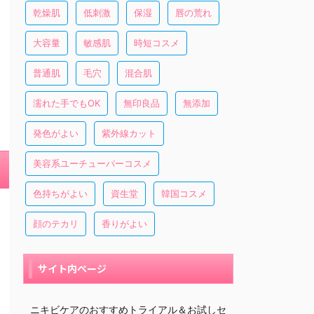
乾燥肌
低刺激
保湿
唇の荒れ
大容量
敏感肌
時短コスメ
普通肌
毛穴
混合肌
濡れた手でもOK
無印良品
無添加
発色がよい
紫外線カット
美容系ユーチューバーコスメ
色持ちがよい
資生堂
韓国コスメ
顔のテカリ
香りがよい
サイト内ページ
ニキビケアのおすすめトライアル＆お試しセ