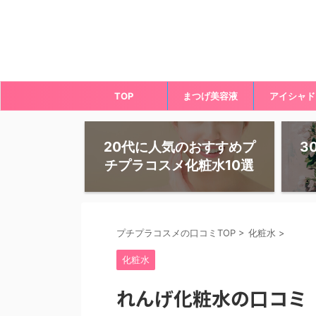
TOP
まつげ美容液
アイシャド
20代に人気のおすすめプ
3
チプラコスメ化粧水10選
プチプラコスメの口コミTOP
>
化粧水
>
化粧水
れんげ化粧水の口コミ