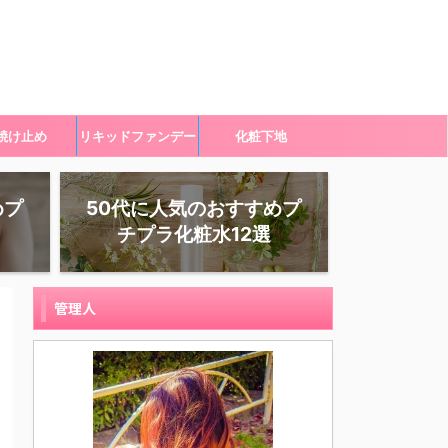
焼け止め
リキッドファンデー
化粧下地
ション
めプ
50代に人気のおすすめプ
チプラ化粧水12選
管理人