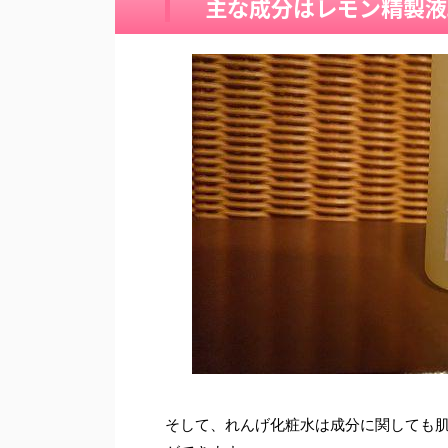
主な成分はレモン精製液
そして、
れんげ化粧水は
成分に関しても