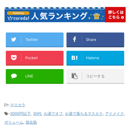
Twitter
Share
Pocket
Hatena
LINE
コピーする
-
マスカラ
-
3000円以下
,
30代
,
お湯でオフ
,
お湯で落ちるマスカラ
,
アイメイク
,
ボリューム
,
混合肌