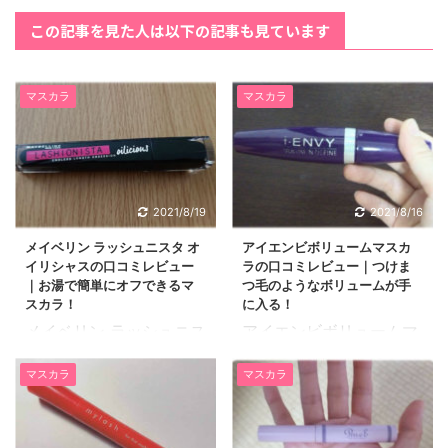
この記事を見た人は以下の記事も見ています
マスカラ
マスカラ
2021/8/19
2021/8/16
メイベリン ラッシュニスタ オ
アイエンビボリュームマスカ
イリシャスの口コミレビュー
ラの口コミレビュー｜つけま
｜お湯で簡単にオフできるマ
つ毛のようなボリュームが手
スカラ！
に入る！
メイベリン ラッシュニス
アイエンビボリュームマ
タ オイリシャスは、マス
スカラは、つけまつ毛の
マスカラ
マスカラ
カラ史上初ココナッツオ
ようなボリュームある目
イルを配合するのに成功
元を演出してくれるボリ
したマスカラでお湯で簡
ュームアップマスカラで