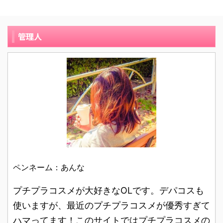
オイリー肌です。 コンタ
す。 50 代になると目力
パンダ目になってるのを
エクステンション マスカ
クトレンズを常用してい
がなくなりますし、アイ
みるとちょっと残念です
ラは、少し小さめブラシ
て涙目になりやすく、皮
シャドウの厚塗りよりも
よね？！ そんなパンダ目
が塗りにくい目のキワの
管理人
脂も多いのでどんなマス
手軽で自然なのでマスカ
とも、このヒロインメイ
まつ毛までとらえてしっ
カラを使っても夕方には
ラは使いたい...。 色々な
クのロング&カールマス
かりボリュームアップさ
パンダ目になるタイプで
製品を探して試してみま
カラスーパーウォーター
せてくれます。 ディーア
す。 パウダーを目元に塗
したが、このマスカラは
プルーフを使うとおさら
ップ ボリュームエクステ
ったり、強力ウォーター
「センイ」や「ラメ」が
ばできちゃいます！ 実際
ンション マスカラの口コ
プルーフのマスカラを試
入っていな ...
に使っているふたりの人
ミレビューを紹介しま
したり、色々と工夫して
の、写真付きレビューを
す！ 38歳のパートで
きました。 ...
参考にしてみてくださ
す。肌質はオイリー肌で
い。 ロング＆カールは長
す。 いわゆる大型チェー
さとカールキープ力は抜
ンのドラッグストアで、
群！ 24歳の専業主婦で
ディーアップ ボリューム
ペンネーム：あんな
す。マツゲが短いです。
エクステンションマスカ
私はマツゲが短いのが悩
ラのお試し出来るサンプ
プチプラコスメが大好きなOLです。デパコスも
みでした。いつもビュー
ルが設置されていたの
使いますが、最近のプチプラコスメが優秀すぎて
ラーでマツゲを上げた後
で、興味本位というより
ハマってます！このサイトではプチプラコスメの
にマスカラで固定します
かは、その場しのぎで使