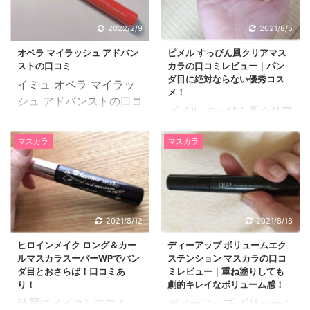
単にオフできてツヤ感の
す。 クレンジングはお湯
あるまつげを演出してく
で簡単にオフできるフィ
2022/2/9
2021/8/5
れます。 メイベリン ラ
ルムタイプ。 アイエンビ
ッシュニスタ オイリシャ
ボリュームマスカラの口
オペラ マイラッシュ アドバン
ピメル すっぴん風クリアマス
ストの口コミ
カラの口コミレビュー｜パン
スの口コミレビューを紹
コミレビューを写真と一
ダ目に絶対ならない優秀コス
イミュ オペラ マイラッ
介します。 25歳の派遣
緒に紹介します。 25歳
メ！
シュ アドバンストの口コ
社員です。まつ毛が細い
のフリーターです。 自分
ピメル すっぴん風クリア
ミと実際に使ってみた感
です。 元々マツエクをし
が使いやすいと思うマス
マスカラは、マスカラを
想をご紹介したいと思い
ていたので、マスカラは
カラを探してコロコロと
マスカラ
マスカラ
塗ってるような濃いメイ
ます。 52歳、フリーラ
ここ数年使っていなかっ
メーカーを変えて試して
クではなくてナチュラル
ンス、混合肌 日頃コンタ
たのですが引越しをし
いたときに、値段の安さ
に目元を際立たせてくれ
クトレンズを使用してい
て、お店に通えなくなっ
とつけまつげのようなボ
るマスカラです。 ピメル
るので、マスカラは悩み
たことをきっかけにマツ
リュームとパッケージに
すっぴん風クリアマスカ
でした。目に少し入って
エクをやめてまつ育しよ
書いてあるのを見て、こ
2021/8/12
2021/8/18
ラの口コミレビューを紹
も痛くて涙が出て大変で
うと思いマスカラを探し
れはいいかも！と思って
介します。 ピメル すっ
ヒロインメイク ロング＆カー
ディーアップ ボリュームエク
すし、強力なウォーター
ました。 そんな時に美容
ファーストキス i・ENVY
ルマスカラスーパーWPでパン
ステンション マスカラの口コ
ぴん風クリアマスカラ口
プルーフタイプですと今
系ユーチューバーの方が
ボリュームマスカラを買
ダ目とおさらば！口コミあ
ミレビュー｜重ね塗りしても
コミ通りの優秀なコスメ
度は落とすのが大変でま
こちらのメイベ ...
いました。 ...
り！
劇的キレイなボリューム感！
28歳の主婦です。肌質は
つ毛が抜けてしまいま
綺麗にメイクしてても、
ディーアップ ボリューム