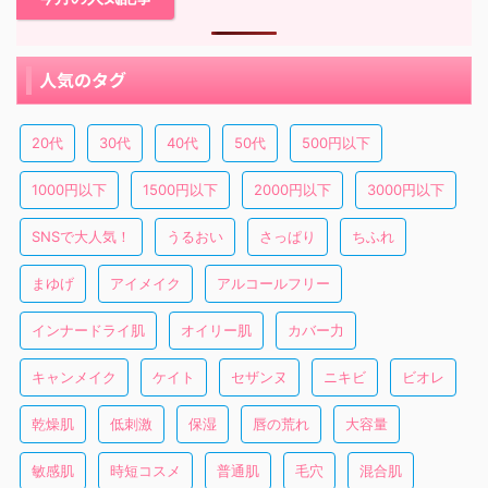
人気のタグ
20代
30代
40代
50代
500円以下
1000円以下
1500円以下
2000円以下
3000円以下
SNSで大人気！
うるおい
さっぱり
ちふれ
まゆげ
アイメイク
アルコールフリー
インナードライ肌
オイリー肌
カバー力
キャンメイク
ケイト
セザンヌ
ニキビ
ビオレ
乾燥肌
低刺激
保湿
唇の荒れ
大容量
敏感肌
時短コスメ
普通肌
毛穴
混合肌