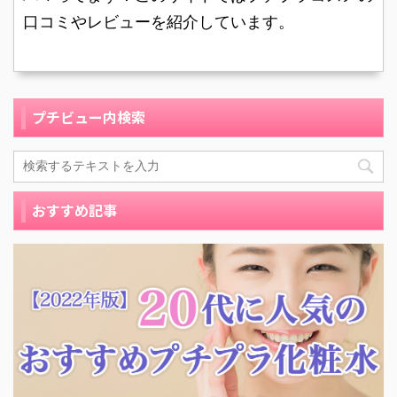
が、マスカラによっては
ってみようと思って手に
口コミやレビューを紹介しています。
重さでマツゲが落ちてき
とったことがきっかけで
て、せっか ...
した。 何でも良 ...
プチビュー内検索
おすすめ記事