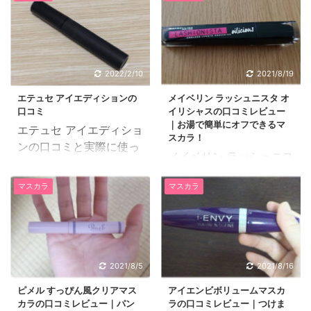
2022/2/10
2021/8/19
エテュセ アイエディションの
メイベリン ラッシュニスタ オ
口コミ
イリシャスの口コミレビュー
｜お湯で簡単にオフできるマ
エテュセ アイエディショ
スカラ！
ンの口コミと実際に使っ
メイベリン ラッシュニス
てみた感想をご紹介した
タ オイリシャスは、マス
いと思います。 31歳、
マスカラ
マスカラ
カラ史上初ココナッツオ
自営業、普通肌 エテュセ
イルを配合するのに成功
の化粧品は肌に優しい物
したマスカラでお湯で簡
ばかりで敏感肌でも使え
単にオフできてツヤ感の
る低刺激処方の物が多
あるまつげを演出してく
く、肌荒れしやすい私に
2021/8/5
2021/8/16
れます。 メイベリン ラ
もピッタリだと思い愛用
ッシュニスタ オイリシャ
ピメル すっぴん風クリアマス
アイエンビボリュームマスカ
しています。 こちらのマ
カラの口コミレビュー｜パン
ラの口コミレビュー｜つけま
スの口コミレビューを紹