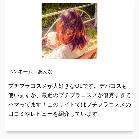
繊維配合で、今までにな
らしさがあるコスメブラ
パンダ目になるタイプで
リュームとパッケージに
い軽くてふんわりしたカ
ンド。 マジョリカマジョ
す。 パウダーを目元に塗
書いてあるのを見て、こ
ール力でまつ毛が下がり
ルカ通称マジョマジョの
ったり、強力ウォーター
れはいいかも！と思って
にくいのが特徴です。 セ
ラッシュエキスパンダー
プルーフのマスカラを試
ファーストキス i・ENVY
ザンヌ エアリーカールマ
には、エッジマイスター
したり、色々と工夫して
ボリュームマスカラを買
スカラの口コミレビュー
やロングロングロングな
きました。 ...
いました。 ...
を写真付きで紹介しま
どのバリエーションがあ
す。 37歳の専業主婦で
るんですが。 こちらで口
す。逆さまつげです。 私
コミレビューを紹介する
は元々酷い逆さまつげな
のは、お湯で落とせるフ
ペンネーム：あんな
ので、いくらビューラー
ィルムタイプだけど、カ
でまつげを上げてもすぐ
ール力が抜群で短いまつ
プチプラコスメが大好きなOLです。デパコスも
に下がってきてしまいま
げもしっかりキャッチし
使いますが、最近のプチプラコスメが優秀すぎて
す。いつも買うマスカラ
てくれるラッシュエキス
ハマってます！このサイトではプチプラコスメの
はカール力があるのが多
パンダー エッジマイスタ
いのですが、今まで納得
ーです。 マジョマジョ
口コミやレビューを紹介しています。
のいくマスカラには出会
ラッシュエキスパンダー
えませんでした ...
エッジマイスタ ...