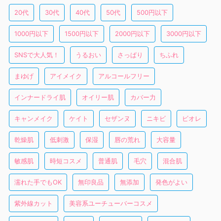
20代
30代
40代
50代
500円以下
1000円以下
1500円以下
2000円以下
3000円以下
SNSで大人気！
うるおい
さっぱり
ちふれ
まゆげ
アイメイク
アルコールフリー
インナードライ肌
オイリー肌
カバー力
キャンメイク
ケイト
セザンヌ
ニキビ
ビオレ
乾燥肌
低刺激
保湿
唇の荒れ
大容量
敏感肌
時短コスメ
普通肌
毛穴
混合肌
濡れた手でもOK
無印良品
無添加
発色がよい
紫外線カット
美容系ユーチューバーコスメ