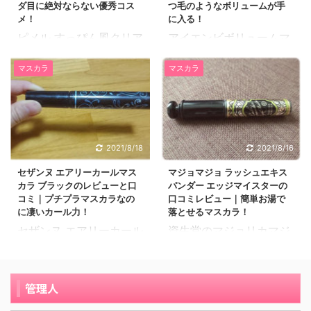
スカラベースはリニュー
ダ目に絶対ならない優秀コス
つ毛のようなボリュームが手
介します。 25歳の派遣
アル前のラッシュバージ
メ！
に入る！
社員です。まつ毛が細い
ョンアップ時代から愛用
ピメル すっぴん風クリア
アイエンビボリュームマ
です。 元々マツエクをし
しているため、リニュー
マスカラは、マスカラを
スカラは、つけまつ毛の
ていたので、マスカラは
アル後にも期待して購入
マスカラ
マスカラ
塗ってるような濃いメイ
ようなボリュームある目
ここ数年使っていなかっ
しました。 パッケージデ
クではなくてナチュラル
元を演出してくれるボリ
たのですが引越しをし
ザインも一新されるとの
に目元を際立たせてくれ
ュームアップマスカラで
て、お店に通えなくなっ
ことで、当時は発売をと
るマスカラです。 ピメル
す。 クレンジングはお湯
たことをきっかけにマツ
ても楽しみにしていまし
すっぴん風クリアマスカ
で簡単にオフできるフィ
エクをやめてまつ育しよ
2021/8/18
2021/8/16
た。 シックでシンプルな
ラの口コミレビューを紹
ルムタイプ。 アイエンビ
うと思いマスカラを探し
ブラックのデザイン エテ
介します。 ピメル すっ
ボリュームマスカラの口
セザンヌ エアリーカールマス
マジョマジョ ラッシュエキス
ました。 そんな時に美容
ュセ アイエデ ...
カラ ブラックのレビューと口
パンダー エッジマイスターの
ぴん風クリアマスカラ口
コミレビューを写真と一
系ユーチューバーの方が
コミ｜プチプラマスカラなの
口コミレビュー｜簡単お湯で
コミ通りの優秀なコスメ
緒に紹介します。 25歳
こちらのメイベ ...
に凄いカール力！
落とせるマスカラ！
28歳の主婦です。肌質は
のフリーターです。 自分
セザンヌ エアリーカール
資生堂のマジョリカマジ
オイリー肌です。 コンタ
が使いやすいと思うマス
マスカラは、580円のプ
ョルカは、パッケージの
クトレンズを常用してい
カラを探してコロコロと
チプラ価格なのにカール
デザインやフォルム一つ
て涙目になりやすく、皮
メーカーを変えて試して
＆ロング力が凄い！と人
とっても、オシャレでプ
管理人
脂も多いのでどんなマス
いたときに、値段の安さ
気のマスカラです。 軽量
チプラとは思えない可愛
カラを使っても夕方には
とつけまつげのようなボ