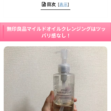
目次
[
表示
]
無印良品マイルドオイルクレンジングはツッ
パリ感なし！