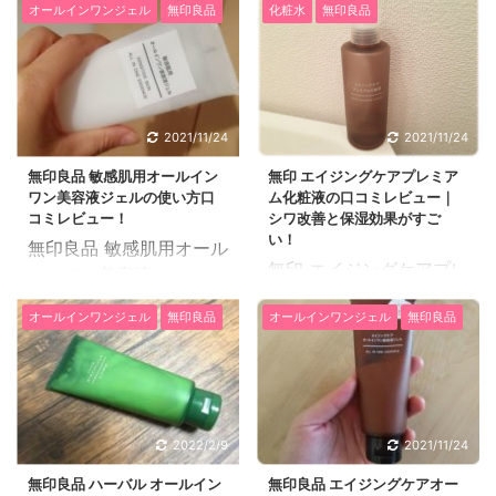
オールインワンジェル
無印良品
化粧水
無印良品
る、おひさまでつくった
ってみた感想をご紹介し
クレンジングオイルは、
たいと思います。 38
防腐剤無添加・鉱物油無
歳・契約社員・乾燥肌 こ
添加・着色料無添加・香
ちらはアテニアのスキン
料無添加・エタノール無
クリアクレンジングオイ
2021/11/24
2021/11/24
添加・シリコン無添加の
ルのアロマタイプ、期間
6つのフリーを約束して
無印良品 敏感肌用オールイン
無印 エイジングケアプレミア
限定ベティちゃんコラボ
ワン美容液ジェルの使い方口
ム化粧液の口コミレビュー｜
くれています。 おひさま
バージョンです。たまた
コミレビュー！
シワ改善と保湿効果がすご
でつくったクレンジング
ま1本目を頼んで、使い
い！
無印良品 敏感肌用オール
オイルは鉱物油無添加な
やすかったため2度目に
無印 エイジングケアプレ
インワン美容液ジェル
ので、マツエクしている
頼んだ時にこちらのデザ
ミアム化粧液は、乾燥や
は、化粧水・乳液・美容
人にも使えるクレンジン
インでした。 使い始めの
オールインワンジェル
無印良品
オールインワンジェル
無印良品
老化が気になる肌に美容
液が一つになった保湿ジ
グオイルです。マツエク
きっかけは外国人の友達
液のような化粧水で集中
ェルで敏感肌の方でも使
のグルーには鉱物油が反
が肌がとても綺麗で、使
ケアできる化粧液です。
える無香料・無着色・無
応してしまって使っては
っているクレンジングを
無印 エイジングケアプレ
鉱物油・弱酸性・パラベ
ダメと言われているの
聞いたところ、こちらと
ミアム化粧液の口コミレ
ンフリー・アルコールフ
で、それ以外のオイルだ
いうことでキャンペーン
2022/2/9
2021/11/24
ビューを紹介します。
リーになっています。 使
と大丈夫なものが多いの
中に購入したのがきっか
27歳の専業主婦です。肌
無印良品 ハーバル オールイン
無印良品 エイジングケアオー
い方の口コミレビューを
です。 おひさまでつくっ