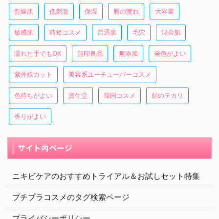
乾燥肌
低刺激
保湿
唇の荒れ
大容量
敏感肌
時短コスメ
普通肌
毛穴
混合肌
濡れた手でもOK
無印良品
無添加
発色がよい
紫外線カット
美容系ユーチューバーコスメ
色持ちがよい
資生堂
韓国コスメ
顔のテカリ
香りがよい
サイト内ページ
ニキビケアのおすすめトライアル＆お試しセット特集
プチプラコスメのタグ検索ページ
プライバシーポリシー