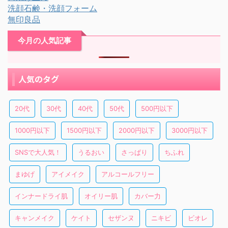
洗顔石鹸・洗顔フォーム
無印良品
今月の人気記事
人気のタグ
20代
30代
40代
50代
500円以下
1000円以下
1500円以下
2000円以下
3000円以下
SNSで大人気！
うるおい
さっぱり
ちふれ
まゆげ
アイメイク
アルコールフリー
インナードライ肌
オイリー肌
カバー力
キャンメイク
ケイト
セザンヌ
ニキビ
ビオレ