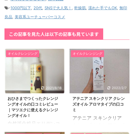
-
1000円以下
,
20代
,
SNSで大人気！
,
乾燥肌
,
濡れた手でもOK
,
無印
良品
,
美容系ユーチューバーコスメ
この記事を見た人は以下の記事も見ています
オイルクレンジング
オイルクレンジング
2021/8/18
2022/2/7
おひさまでつくったクレンジ
アテニア スキンクリア クレン
ングオイルの口コミレビュー
ズオイル アロマタイプの口コ
｜マツエクに使えるクレンジ
ミ
ングオイル！
アテニア スキンクリア
自然派化粧品エリデンコ
クレンズオイル アロマタ
スメから発売されてい
イプの口コミと実際に使