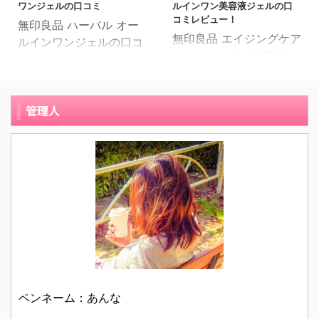
けです。 私はアロマなど
ワンジェルの口コミ
ルインワン美容液ジェルの口
質は乾燥肌です。 何気な
紹介します。 38歳の会
たクレンジングオイルの
も好きなのであえ ...
コミレビュー！
無印良品 ハーバル オー
く友人と電話をしていた
社員です。肌質は敏感性
口コミレビューを紹介し
無印良品 エイジングケア
ルインワンジェルの口コ
ら化粧水の話題になり、
乾燥肌です。 産後、赤ち
てい ...
オールインワン美容液ジ
ミと実際に使ってみた感
無印良品のエイジングケ
ゃんを優先して自分のお
ェルは、岩手県釜石の天
想をご紹介したいと思い
ア商品がとてもよいとい
手入れはなかなかできな
然水を使用しており化粧
ます。 39歳、主婦、混
う話を聞き、使ってみよ
かったため、乾燥で肌が
水・乳液・美容液がひと
管理人
合肌 肌の調子がイマイチ
うと思いました。 エイジ
荒れて悲惨な状態に。 ふ
つになった保湿ジェル
整わない、ニキビではな
ングケアラインはまだ早
と鏡を見ると、ほうれい
で、洗顔後にこれ１つで
く顔の輪郭近くの肌にあ
いかなと迷っていたので
線も前からできてはいた
スキンケアが終了できる
るブツブツが無くならな
すが、最近乾燥でほうれ
けど、なんだか線がくっ
時短コスメです。 化粧
いなと感じていた頃で
い線や眉間のシワが少し
きりと深くなってきたよ
水・乳液・美容液がひと
す。たまたま文房具を買
目立つようになったので
うな。 さすがに「これで
つになった保湿ジェル
いに行った無印良品の店
始めてみようと思いまし
はまずい」と思い ...
の、口コミレビューを紹
舗で、ふと目に止まった
た。 もともと ...
介します。 37歳の主婦
化粧品のコーナーに立ち
です。肌質は敏感肌で
寄りました。 無印良品の
す。 子育てをしながらも
化粧品は使ったことがな
夜は、化粧水や乳液をつ
ペンネーム：あんな
かったのですが、思って
ける時間は確保できるよ
いたよりいろいろな種類