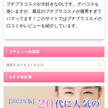
うになってきましたが、
プチプラコスメが大好きなOLです。デパコスも
の商品が出ていて興味を
朝はやはりバタバタにな
持ちました。 今使ってい
使いますが、最近のプチプラコスメが優秀すぎて
ってしまい、自分の身支
る商品も肌に合わなくは
ハマってます！このサイトではプチプラコスメの
度にかける時間が確保す
無かったのですが、何か
口コミやレビューを紹介しています。
るのが難しい毎日でし
良さそうなものがあ ...
た。 そこで洗顔して1ス
テッ ...
プチビュー内検索
おすすめ記事