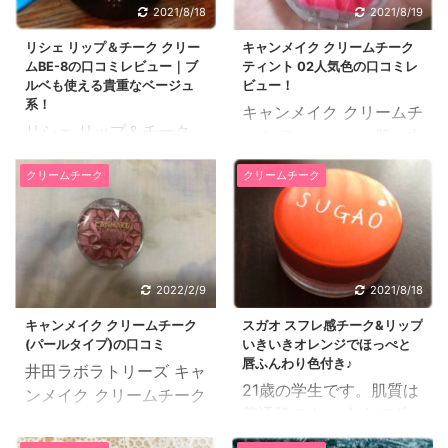
2021/8/18
2021/8/19
リシェ リップ＆チーク クリー
キャンメイク クリームチーク
ムBE-8の口コミレビュー｜ブ
ティント 02人気色の口コミレ
ルベも使える貴重なベージュ
ビュー！
系！
キャンメイク クリームチ
リシェ リップ＆チーク
ーク ティントは、肌の内
クリームは、リップにも
側から発色しているよう
クリームチーク
クリームチーク
チークでも使えるクリー
な可愛いほっぺが長時間
ム系のチークです。 ブル
続くクリームチークで
ベにも似合うベージュ系
す。 口コミでも人気色の
リシェ リップ＆チーク
02ハッピーストロベリー
クリームBE-8の口コミレ
の口コミレビューを紹介
2022/2/9
2021/8/18
ビューを紹介します。
します。 23歳のフリー
28歳の嘱託職員です。肌
キャンメイク クリームチーク
スガオ スフレ感チーク&リップ
ターです。肌質はオイリ
(パールタイプ)の口コミ
いきいきオレンジでほっぺと
質は混合肌です。 仕事か
ー肌です。 私がこのキャ
唇ふんわり色付き♪
井田ラボラトリーズ キャ
らの帰宅途中にある薬局
ンメイクのクリームチー
21歳の学生です。肌質は
ンメイク クリームチーク
に、Viseeが入ってま
クティントを使い始めた
普通肌です。 今までずっ
(パールタイプ)の口コミ
す。仕事に疲れてきたな
理由は、仲のいい友達か
とパウダーチークを使っ
と実際に使ってみた感想
と思う日は、薬局でプチ