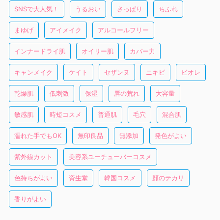
SNSで大人気！
うるおい
さっぱり
ちふれ
まゆげ
アイメイク
アルコールフリー
インナードライ肌
オイリー肌
カバー力
キャンメイク
ケイト
セザンヌ
ニキビ
ビオレ
乾燥肌
低刺激
保湿
唇の荒れ
大容量
敏感肌
時短コスメ
普通肌
毛穴
混合肌
濡れた手でもOK
無印良品
無添加
発色がよい
紫外線カット
美容系ユーチューバーコスメ
色持ちがよい
資生堂
韓国コスメ
顔のテカリ
香りがよい