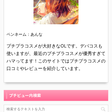
いかも キャン ...
質は普通肌です。 最初は
る、ヴィセ リシェ リッ
た。 ...
パウダータイプのチーク
プ＆チーククリームRD-1
を使っていたのですが、
の口コミレビューを紹介
冬は肌が乾燥して毛穴が
します！ 30歳の会社員
目立つような気がしたの
です。肌質はインナード
でクリームチークに変え
ライ肌です。 ヴィセリシ
ペンネーム：あんな
ました。 雑誌で発色がい
ェは、プチプラブランド
いと書いてあったのと、
の中でも、長く愛用して
プチプラコスメが大好きなOLです。デパコスも
キャンメイククリームチ
いるものが多く、特にチ
使いますが、最近のプチプラコスメが優秀すぎて
ークの口コミを見るとか
ークやリップはプチプラ
ハマってます！このサイトではプチプラコスメの
なり高評価だったので、
ながら質が良いので気に
口コミやレビューを紹介しています。
キャンメイクのクリーム
入っています。 こちらの
チークにしま ...
ヴィセ ...
プチビュー内検索