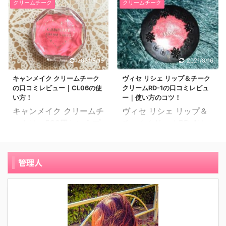
ら勧められたからです。
クリームチーク
クリームチーク
ていましたが、モデルさ
をご紹介したいと思いま
プラを見るのが何よりも
どんな化粧品が自分に合
んや美容系YouTuberの
す。 34 歳、パート社
モチベーションが上がっ
うのか、いつも悩んでい
方々がクリームチークを
員、混合肌 コロナ禍で仕
て楽しいです。 28歳に
ました。 私はオイリー肌
口コミしてて愛用してい
事もプライベートも全部
なってから、メイクや化
なので、化粧をしてもど
ることを知り、挑戦して
マスク生活になってしま
粧水に違和感を覚えてい
うしてもすぐに顔がテカ
2021/8/19
2021/8/16
みたいと思っていまし
い、あまりメイクをしな
ました。 20代前半の頃
ってきてしまうので、す
キャンメイク クリームチーク
ヴィセ リシェ リップ＆チーク
ま。 つい血色をよくして
くなってしまい、「最近
は、チークは真っ赤で舞
ぐに化粧直しが必要でし
の口コミレビュー｜CL06の使
クリームRD-1の口コミレビュ
チークをつけすぎてしま
女子力下がってるか
子さんのような可愛らし
た。ファンデー ...
い方！
ー｜使い方のコツ！
うことと、私は比較的肌
も。」と危機感を感じま
い色が ...
キャンメイク クリームチ
ヴィセ リシェ リップ＆
が白いので、発色がよす
した。 最近ファンデーシ
ークは、580円というプ
チーククリームRD-1は、
ぎるものはすぐにりんご
ョンを買ったこともあ
チプラ価格でうるおいた
どんな肌カラーの人にも
ほっぺになってしまうこ
り、キャンメイクは今ま
っぷりなのに塗った後は
馴染みやすいピュアレッ
とが悩みでした。 そんな
でにもたくさん使ってい
サラサラ感のあるクリー
ドのクリームチークで
管理人
時に、友人から、スガオ
て良い商品が多かったの
ムチークです。 キャンメ
す。 クリームチークなの
スフレ感チーク&リップ
で、キャンメイク クリー
イク クリームチーク
ですが、リップにもなる
いきいきオレンジは見た
ムチーク(パールタイプ)
CL06の使い方の口コミ
というお得なコスメで
目より発色が薄く自然だ
を買いました。 もう少し
レビューを紹介します。
す。 リップとしてもチー
という評判を聞いて、試
高級感のある作りだとい
30歳の専業主婦です。肌
クとしても活躍してくれ
してみることにしまし