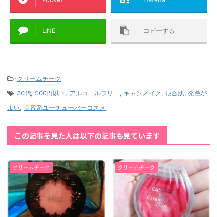
LINE
コピーする
-
クリームチーク
-
30代
,
500円以下
,
アルコールフリー
,
キャンメイク
,
混合肌
,
発色が
よい
,
美容系ユーチューバーコスメ
この記事を見た人は以下の記事も見ています
クリームチーク
クリームチーク