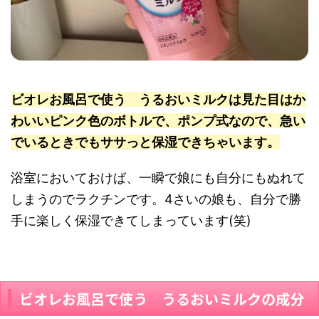
ビオレお風呂で使う うるおいミルクは見た目はか
わいいピンク色のボトルで、ポンプ式なので、急い
でいるときでもササっと保湿できちゃいます。
浴室においておけば、一瞬で娘にも自分にもぬれて
しまうのでラクチンです。4さいの娘も、自分で勝
手に楽しく保湿できてしまっています(笑)
ビオレお風呂で使う うるおいミルクの成分