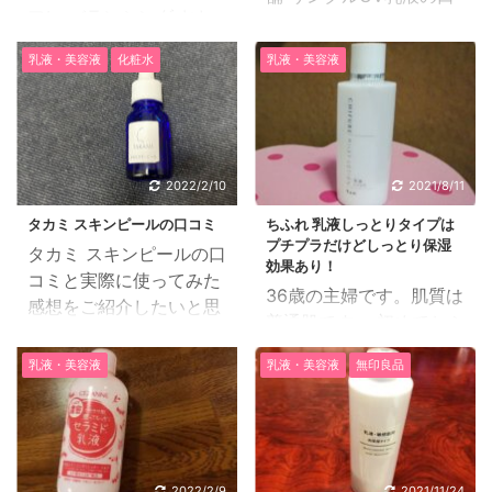
フレ バランシング おし
コミと実際に使ってみた
ろいミルク Cの口コミと
感想をご紹介したいと思
乳液・美容液
化粧水
乳液・美容液
実際に使ってみた感想を
います。 51歳、会社
ご紹介したいと思いま
員、敏感肌 私がこのなめ
す。 31歳、会社員、混
らか本舗 リンクルUV乳
合肌 マスク生活によりマ
液に出会ったのはいつも
スクで肌が蒸れてしま
通っているドラッグスト
2022/2/10
2021/8/11
い、あご周りと頬のかゆ
アでした。 以前からなめ
タカミ スキンピールの口コミ
ちふれ 乳液しっとりタイプは
みに悩んでいました。 コ
らか本舗は化粧水、乳液
プチプラだけどしっとり保湿
タカミ スキンピールの口
ロナが流行る前はベース
共に使っていて、私のよ
効果あり！
コミと実際に使ってみた
メイクは下地を塗り、リ
うな敏感肌にはいいと聞
36歳の主婦です。肌質は
感想をご紹介したいと思
キッドファンデーション
いていたので、ずっとお
普通肌です。 初めてちふ
います。 27歳、専業主
をしっかり叩き込む！が
気に入りで使っていま
れ 乳液しっとりタイプを
婦、混合肌 もともとお肌
当たり前でしたが、日常
す。 最近は寒さによる乾
乳液・美容液
乳液・美容液
無印良品
購入するより前は、もう
の毛穴で悩んでいて、イ
も家と職場の往復ばかり
燥で、プラスアルファで
少し値段の高いクリーム
ンスタグラムで元美容部
なので思い切ってファン
なにかいいものはないか
をちびちびと塗っていた
員の方(femin_jp)のアカ
デーションやめてみよう
と探していたところ、店
のですが、25才を過ぎた
ウントをフォローしてい
かなと思ったのが使い始
員さんからこの乳液を勧
頃からすぐに乾燥を感じ
るのですが、彼女のスト
めたきっかけです。 どん
2022/2/9
2021/11/24