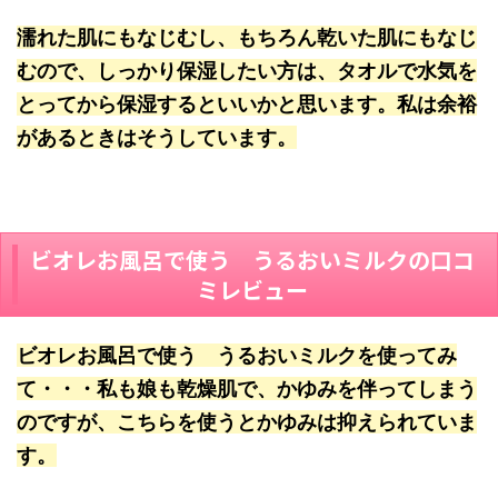
濡れた肌にもなじむし、もちろん乾いた肌にもなじ
むので、しっかり保湿したい方は、タオルで水気を
とってから保湿するといいかと思います。私は余裕
があるときはそうしています。
ビオレお風呂で使う うるおいミルクの口コ
ミレビュー
ビオレお風呂で使う うるおいミルクを使ってみ
て・・・私も娘も乾燥肌で、かゆみを伴ってしまう
のですが、こちらを使うとかゆみは抑えられていま
す。