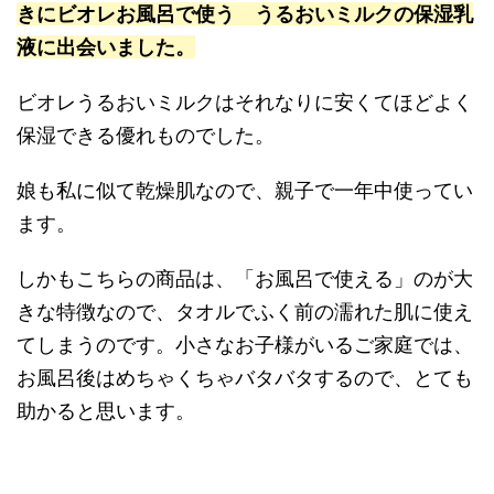
きにビオレお風呂で使う うるおいミルクの保湿乳
液に出会いました。
ビオレうるおいミルクはそれなりに安くてほどよく
保湿できる優れものでした。
娘も私に似て乾燥肌なので、親子で一年中使ってい
ます。
しかもこちらの商品は、「お風呂で使える」のが大
きな特徴なので、タオルでふく前の濡れた肌に使え
てしまうのです。小さなお子様がいるご家庭では、
お風呂後はめちゃくちゃバタバタするので、とても
助かると思います。