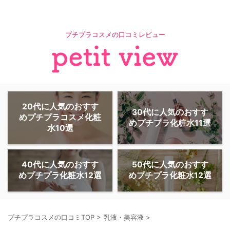
プチプラコスメの口コミレビュー
20代に人気のおすす
30代に人気のおすす
めプチプラコスメ化粧
めプチプラ化粧水11選
水10選
40代に人気のおすす
50代に人気のおすす
めプチプラ化粧水12選
めプチプラ化粧水12選
プチプラコスメの口コミTOP
>
乳液・美容液
>