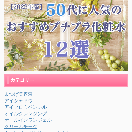
カテゴリー
まつげ美容液
アイシャドウ
アイブロウペンシル
オイルクレンジング
オールインワンジェル
クリームチーク