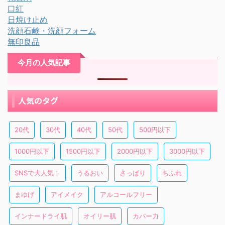
口紅
日焼け止め
洗顔石鹸・洗顔フォーム
無印良品
今月の人気記事
人気のタグ
20代
30代
40代
50代
500円以下
1000円以下
1500円以下
2000円以下
3000円以下
SNSで大人気！
うるおい
さっぱり
ちふれ
まゆげ
アイメイク
アルコールフリー
インナードライ肌
オイリー肌
カバー力