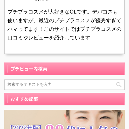
ルールは大人っぽいカラ
スチークと大差ない！？
ー！ 38歳の会社員で
21歳のフリーターです。
プチプラコスメが大好きなOLです。デパコスも
す。肌質は混合肌です。
肌質はオイリー肌です。
使いますが、最近のプチプラコスメが優秀すぎて
キャンメイクのグロウフ
普段使いはデパコスで購
ハマってます！このサイトではプチプラコスメの
ルールチークスは、以前
入した約3000円ほどの
から常に口コミサイトや
口コミやレビューを紹介しています。
チークでした。しかし通
SNSでも常にランキング
勤 ...
に入っている商 ...
プチビュー内検索
おすすめ記事