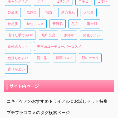
キャンメイク
ケイト
セザンヌ
ニキビ
ビオレ
乾燥肌
低刺激
保湿
唇の荒れ
大容量
敏感肌
時短コスメ
普通肌
毛穴
混合肌
濡れた手でもOK
無印良品
無添加
発色がよい
紫外線カット
美容系ユーチューバーコスメ
色持ちがよい
資生堂
韓国コスメ
顔のテカリ
香りがよい
サイト内ページ
ニキビケアのおすすめトライアル＆お試しセット特集
プチプラコスメのタグ検索ページ