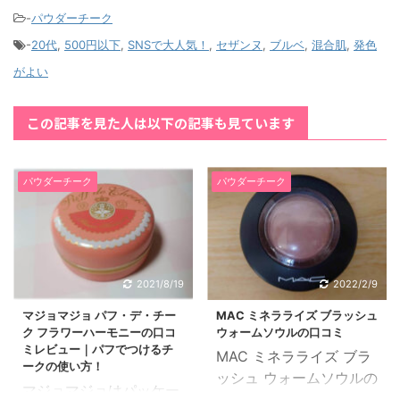
-
パウダーチーク
-
20代
,
500円以下
,
SNSで大人気！
,
セザンヌ
,
ブルベ
,
混合肌
,
発色
がよい
この記事を見た人は以下の記事も見ています
パウダーチーク
パウダーチーク
2021/8/19
2022/2/9
マジョマジョ パフ・デ・チー
MAC ミネラライズ ブラッシュ
ク フラワーハーモニーの口コ
ウォームソウルの口コミ
ミレビュー｜パフでつけるチ
MAC ミネラライズ ブラ
ークの使い方！
ッシュ ウォームソウルの
マジョマジョはパッケー
口コミと実際に使ってみ