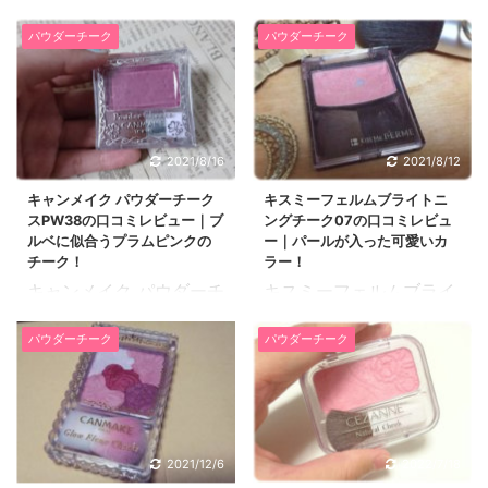
ジデザインが可愛いのに
た感想をご紹介したいと
パウダーチーク
パウダーチーク
プチプラで人気のあるブ
思います。 44歳、会社
ランドです。 今からご紹
員、混合肌・イエローベ
介する口コミレビュー
ース 大人の肌に馴染むベ
は、マジョマジョ パフ・
ージュ系チークを使いた
デ・チーク フラワーハー
くて購入しました。それ
2021/8/16
2021/8/12
モニーRD303のパフでつ
まではコーラル系のチー
けるチークです。 41歳
キャンメイク パウダーチーク
キスミーフェルムブライトニ
クを使っていたのです
スPW38の口コミレビュー｜ブ
ングチーク07の口コミレビュ
の専業主婦です。肌質は
が、年齢的に色が少し可
ルベに似合うプラムピンクの
ー｜パールが入った可愛いカ
混合肌です。 見た目や色
愛すぎるように感じてき
チーク！
ラー！
がかわいいチークが欲し
ていました。 大人の肌に
キャンメイク パウダーチ
キスミーフェルムブライ
くて、ドラッグストアに
自然に馴染み、かつ顔色
ークスPW38は、プラム
トニングチークは、くす
探しに行きました。 マジ
も良くしてくれるチーク
パウダーチーク
パウダーチーク
ピンクで深みのある色味
みをカバーして顔色を明
ョリカマジョルカのコー
をキーワードに調べたと
がブルベさんに似合うチ
るく見せてくれるパウダ
ナーでこのパフ・デ・チ
ころ、ベージュチークが
ークカラーとして人気が
ーチークです。 キスミー
ーク フラワーハーモニー
おすすめという記事が多
ある色です。 チークって
フェルムブライトニング
RD303を発見して、見た
くあり、その中でも多く
言うとピンクやオレンジ
チーク07ピンクパールの
目がすごく可愛かった
2021/12/6
2022/7/18
の記事でおすすめされて
が定番ですが、このパウ
口コミレビューを紹介し
し、色も自然な色で気に