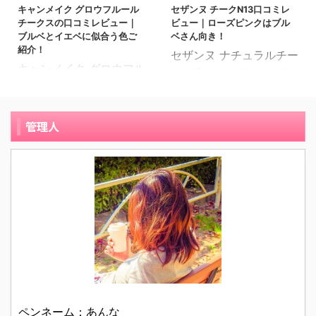
いたこの商品が気になり
ダーチークスPW38はプ
ます。 33歳の契約社員
キャンメイク グロウフルール
セザンヌ チークN13口コミレ
入ったから購入しまし
始めました。 多 ...
チークスの口コミレビュー｜
ビュー｜ローズピンクはブル
ラムピンクで深みのある
です。肌質は混合肌で
た。 丸い缶に入ってい
ブルベとイエベに似合う色ご
ベさん向き！
色味で定番カラーから挑
す。 普段はチークを使わ
て、パフも ...
紹介！
セザンヌ ナチュラルチー
戦して見たい人にはキャ
ず過ごしていましたが、
キャンメイク グロウフル
クN13はローズピンク色
ンメイクのプチプラ価格
妹の結婚式に出席すると
ールチークスは、見た目
で、色白のブルベさん向
なら挑戦しやすいです
言うことで、明るくてふ
が華やかで可愛いくて、
きのチークカラーです。
よ。 このパウダーチーク
わふわした感じの可愛ら
パウダーなのに粉っぽく
ほんのりとローズピンク
管理人
スPW38を、実際に使っ
しい色味のチークを探し
見えずにクリームチーク
に色付く頬が顔色を、キ
てみた発色などの口コミ
ていました。 どんな色を
のような透明感と肌への
レイに見せてくれる色味
レビューを写真付きでご
選べばいいんだろう？メ
密着が特徴でツヤ感のあ
です。 ピンクチークは1
紹介します！ キャンメイ
ーカーは何がいいんだろ
るメイクが出来上がりま
つは持っていたい、そん
ク パウダーチークス
う？となかなか思うよう
す。 今日はキャンメイ
な時にオススメできるカ
PW38は発色と色もちの
に見つからず、諦めて普
ク グロウフルールチー
ラーでもあります。 ナチ
良さはピカイチ！ 27歳
段使いの落ち着いたチー
クスの、02・08・09の
ュラルチークN13ローズ
の会社員です ...
クで出席しようと思 ...
3色のリアルな口コミを
ピンクの口コミレビュー
写真付きでご紹介しま
を写真付きでご紹介しま
す！ グロウフルールチー
すね。 セザンヌ ナチュ
クス09バーガンディーフ
ラルチークN13はデパコ
ペンネーム：あんな