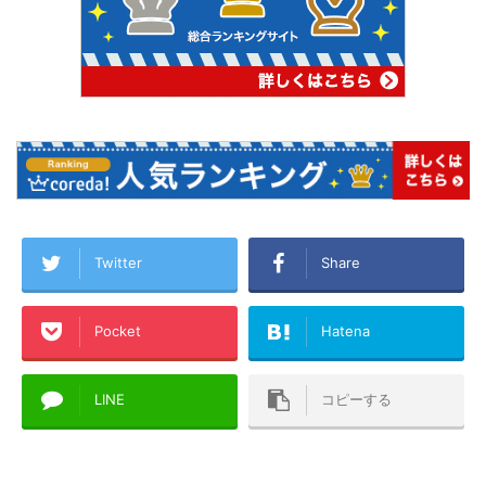
Twitter
Share
Pocket
Hatena
LINE
コピーする