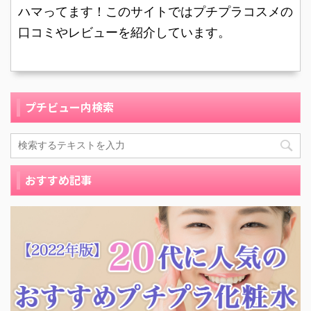
てメイクをする時に汚く
になると膝も乾燥してし
ハマってます！このサイトではプチプラコスメの
見えるため、ニベアソフ
まい、白く粉を吹くよう
口コミやレビューを紹介しています。
ト スキンケアクリームを
なこともありました。そ
使って保湿 ...
の友達から ...
プチビュー内検索
おすすめ記事