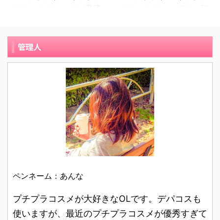
アに効果的だと言われて
クリーム ジャーは、乳液
クリーム チューブは、顔
を十分にとることができ
いるオードムーゲ、敏感
のようなテクスチャーで
から全身まで使えるオー
なくて、そのためオール
肌向け の NOV などさま
顔から全身まで使えるウ
ルマイティーなクリーム
インワン化粧品を探して
ざまなアイテムを試して
ォーターベースのクリー
で天然植物性保湿成分ホ
管理人
いました。 しかし、脂性
いました。 そんな時に、
ムです。 ニベアソフト
ホバオイル配合です。 ニ
肌のためおでこにはニキ
友人からキュレルの敏感
スキンケアクリーム ジャ
ベアソフト スキンケアク
ビができてしまい、ほっ
肌シリーズをおすすめさ
ーとニベアの青缶との違
リーム チューブの口コミ
ぺの乾燥も気になり、毛
れました。キュレルの敏
いなど口コミレビューを
レビューを紹介します。
穴は開き放題でなかなか
感肌シリーズに切り替え
紹介します。 28歳のパ
23歳の主婦です。肌質は
良い商品にめぐりあうこ
てから、 ...
ートです。肌質は混合肌
乾燥肌です。 ニベアソフ
とができませんでした。
です。 ニベアソフト ス
ト スキンケアクリーム
ある時、Yout ...
キンケアクリーム ジャー
チューブを使い始めたの
を使い始めたきっかけ
は学生時代でした。友達
は、肌が乾燥してきて、
から「手がカサカサだ
目の周りや口周りが乾燥
ね」と言われて、自分の
ペンネーム：あんな
して白く粉を吹くように
手の乾燥に気づきまし
なったからです。 肌がカ
た。 学生時代で制服がス
プチプラコスメが大好きなOLです。デパコスも
サカサとして、汚く見え
カートだったので、冬場
使いますが、最近のプチプラコスメが優秀すぎて