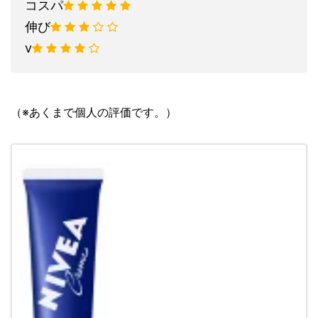
コスパ
伸び
v
（※あくまで個人の評価です。）