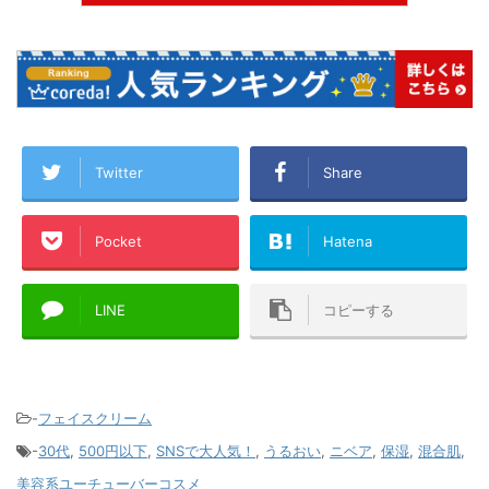
Twitter
Share
Pocket
Hatena
LINE
コピーする
-
フェイスクリーム
-
30代
,
500円以下
,
SNSで大人気！
,
うるおい
,
ニベア
,
保湿
,
混合肌
,
美容系ユーチューバーコスメ