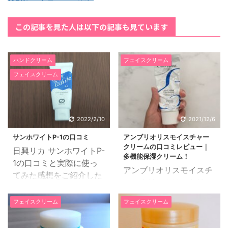
この記事を見た人は以下の記事も見ています
ハンドクリーム
フェイスクリーム
フェイスクリーム
2022/2/10
2021/12/6
サンホワイトP-1の口コミ
アンブリオリスモイスチャー
クリームの口コミレビュー｜
日興リカ サンホワイトP-
多機能保湿クリーム！
1の口コミと実際に使っ
アンブリオリスモイスチ
てみた感想をご紹介した
ャークリームは、トリー
いと思います。 34歳、
トメント効果と保湿効果
専業主婦、混合肌 ある
フェイスクリーム
フェイスクリーム
の高いロングセラーの保
朝、ふと鏡を見ると、頬
湿クリームです。 ミツロ
が乾燥しお肌の表面がザ