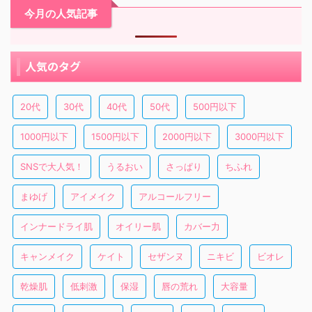
今月の人気記事
人気のタグ
20代
30代
40代
50代
500円以下
1000円以下
1500円以下
2000円以下
3000円以下
SNSで大人気！
うるおい
さっぱり
ちふれ
まゆげ
アイメイク
アルコールフリー
インナードライ肌
オイリー肌
カバー力
キャンメイク
ケイト
セザンヌ
ニキビ
ビオレ
乾燥肌
低刺激
保湿
唇の荒れ
大容量