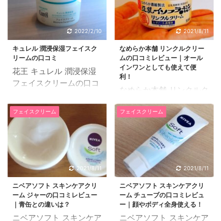
ウ・シアバター・アロエ
ラザラしていることに気
ベラなどの植物由来成分
づきました。 冬になる
が肌を健やかに保ってく
と、夏場に比べてお肌が
2022/2/10
2021/8/11
れます。 アンブリオリス
敏感になり、特にUゾー
キュレル 潤浸保湿フェイスク
なめらか本舗 リンクルクリー
モイスチャークリームの
ンの乾燥が気になるので
リームの口コミ
ムの口コミレビュー｜オール
口コミレビューを紹介し
すが、この時はいつにも
インワンとしても使えて便
花王 キュレル 潤浸保湿
ます。 35歳の主婦で
利！
増して頬の乾燥が目立っ
フェイスクリームの口コ
す。肌質は混合肌です。
なめらか本舗 リンクルク
ていました。 普段のお手
ミと実際に使ってみた感
昔からずっと肌荒れに悩
リームは、コクのあるク
入れに保湿力の高いクリ
想をご紹介したいと思い
んでいて、混合肌だと言
フェイスクリーム
フェイスクリーム
リームでお肌にハリと弾
ームを加えてみたり、乳
ます。 34歳、会社員、
うこともあり、顔の皮脂
力を与えてくれるフェイ
液を重ね塗りしてみたり
混合肌 3 年ほど前から頬
をさっぱり取れるスキン
スクリームです。 オール
といろいろと試行錯誤し
の肌荒れに悩まされてい
ケアばかりしていまし
インワンとしても使える
てみたものの、効果はイ
ました。ニキビのような
た。 しかし、年齢を重ね
リンクルクリームの口コ
マイチ...。 お肌に優し
吹き出物が出来ては治り
るごとに乾燥が気になる
2021/8/11
2021/8/11
ミレビューを紹介しま
く、できればお財布にも
を繰り返しており、皮膚
ようになってきて、皮脂
す。 28歳の主婦です。
優しく、気軽に ...
ニベアソフト スキンケアクリ
ニベアソフト スキンケアクリ
科受診もしましたが、な
を取るのではなくしっか
ーム ジャーの口コミレビュー
ーム チューブの口コミレビュ
肌質はオイリー肌です。
かなか改善せず。 基礎化
りと肌の保湿をしなけ ...
｜青缶との違いは？
ー｜顔やボディ全身使える！
現在２歳の息子がおり、
粧品を見直し、ニキビケ
ニベアソフト スキンケア
ニベアソフト スキンケア
自分のスキンケアの時間