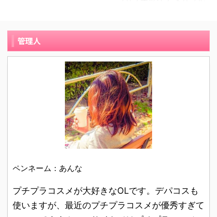
ブリステックス トリプル
ジェリーの口コミと実際
と小さい頃からメンソレ
り、モデルの女優さんが
バターは、シアバター・
に使ってみた感想をご紹
ータムを使っていまし
好きだったこともあっ
マンゴーバター・ツクマ
介したいと思います。 ヴ
た、このうるおいたっぷ
て、商品を手に取りまし
バターの3種のバターが
管理人
ァセリン オリジナル ピ
り保水力の種類のもので
た。 広告にある「とろけ
配合されたクリーミーな
ュアスキンジェリーの口
はなく、ザ！メンソレー
るような塗り心地」とい
のにベタつかないリップ
コミ 1 40歳、会社員、混
タムな本体が緑で、フタ
う言葉と「メルティクリ
クリームです。 うるおい
合肌 唇が乾燥しやすく、
が白いやつです。 年のせ
ーム」という名前から、
保湿感抜群のブリステッ
一年中リップクリームが
いか、唇のパシパシ感が
保湿効果が期待できそう
クス トリプルバターの口
必需品の私。 寝ている時
酷くなってきて、、、も
だと購入を決め ...
コミレビューを紹介しま
には特に乾きやすいの
う少しいいの ...
す。 26歳の専業主婦、
で、夜にしっかりと唇に
唇が荒れやすい。 もとも
保湿を与えられる商品を
と肌も敏感肌なのです
探していたところ、薬局
が、唇もかなり敏感肌で
でこちらのヴァセリン オ
すぐに荒れたり乾燥した
ペンネーム：あんな
リジナル ピュアスキンジ
りします。 特に、グロス
ェリーを発見！ 「深層保
や口紅を唇に直接つける
プチプラコスメが大好きなOLです。デパコスも
湿」という言葉に惹かれ
と、なぜかどんなもので
て購入しました。 １番小
使いますが、最近のプチプラコスメが優秀すぎて
も唇の薄皮がずるずるに
さいサイズを選びまし