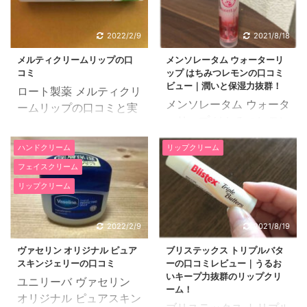
前のリップケアアイテム
ったので乾燥やひび割れ
を探していました。 指で
が目立っていました。 大
2022/2/9
2021/8/18
塗れるジャータイプで、
学生だった当時、夜遅く
メルティクリームリップの口
メンソレータム ウォーターリ
テクスチャーは重くてこ
までのアルバイトや友人
コミ
ップ はちみつレモンの口コミ
ってり、保湿抜群、が好
の飲み会が増えて、不規
ビュー｜潤いと保湿力抜群！
ロート製薬 メルティクリ
みな私。ジルスチュアー
則な生活や体への負担か
メンソレータム ウォータ
ームリップの口コミと実
ト リップバーム ホワイ
らか、唇がすごく荒れて
ーリップ はちみつレモン
際に使ってみた感想をご
トフローラルはまさにぴ
いました。その時に、ア
は、うるおい成分である
紹介したいと思います。
ったりでした。 香りも好
ルバイト先の先輩からの
ハンドクリーム
リップクリーム
スーパーヒアルロン酸と
メルティクリームリップ
み。見た目に色がないの
おすすめでプレゼントし
フェイスクリーム
コラーゲンが配合されて
の口コミ 1 36歳、自営
はちょっとさみしいです
てもらったのがこのリッ
おりみずみずしい唇を保
リップクリーム
業、乾燥肌 秋から冬にか
が、夜なのでまあ良しと
プカームでした。 ごく一
ってくれるリップです。
けて唇の乾燥がひどくな
します。 私は指で塗って
般的な形のリップカー
メンソレータム ウォータ
りました。常にカサカサ
使用するので、その日の
2022/2/9
2021/8/19
ム、アルファベット表記
ーリップ はちみつレモン
で口紅ののりも悪く、悩
唇の乾燥度合いによって
が少しオシャレ ジョンマ
ヴァセリン オリジナル ピュア
ブリステックス トリプルバタ
の口コミレビューを紹介
んでいま した。 たまた
量を調節して使っていま
スターオーガニッ ...
スキンジェリーの口コミ
ーの口コミレビュー｜うるお
します。 33歳のパート
ま近所の薬局でメルティ
す。 ...
いキープ力抜群のリップクリ
ユニリーバ ヴァセリン
です。乾燥しやすくてパ
クリームリップシリーズ
ーム！
オリジナル ピュアスキン
シパシな唇です。 もとも
が目立つ場所に置いてあ