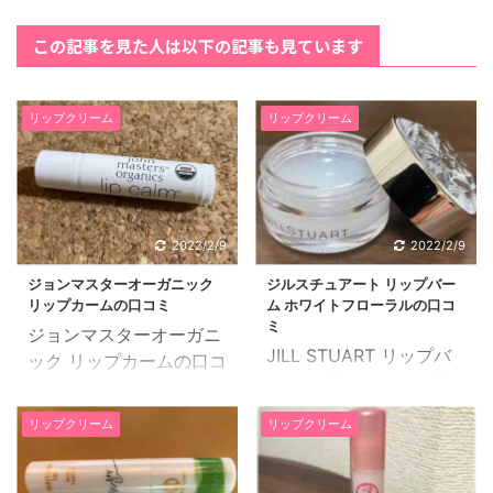
この記事を見た人は以下の記事も見ています
リップクリーム
リップクリーム
2022/2/9
2022/2/9
ジョンマスターオーガニック
ジルスチュアート リップバー
リップカームの口コミ
ム ホワイトフローラルの口コ
ミ
ジョンマスターオーガニ
JILL STUART リップバ
ック リップカームの口コ
ーム ホワイトフローラル
ミと実際に使ってみた感
の口コミと実際に使って
想をご紹介したいと思い
リップクリーム
リップクリーム
みた感想をご紹介したい
ます。 27歳、専業主婦
と思います。 30代前
もともと唇が乾燥しやす
半、接客業、混合肌 就寝
い体質かつ、分厚い唇だ