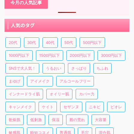
今月の人気記事
人気のタグ
20代
30代
40代
50代
500円以下
1000円以下
1500円以下
2000円以下
3000円以下
SNSで大人気！
うるおい
さっぱり
ちふれ
まゆげ
アイメイク
アルコールフリー
インナードライ肌
オイリー肌
カバー力
キャンメイク
ケイト
セザンヌ
ニキビ
ビオレ
乾燥肌
低刺激
保湿
唇の荒れ
大容量
敏感肌
時短コスメ
普通肌
毛穴
混合肌