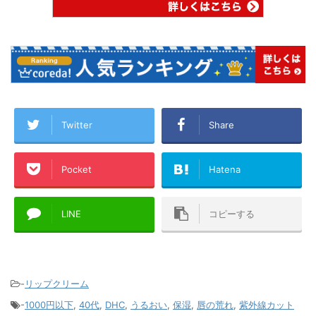
Twitter
Share
Pocket
Hatena
LINE
コピーする
-
リップクリーム
-
1000円以下
,
40代
,
DHC
,
うるおい
,
保湿
,
唇の荒れ
,
紫外線カット