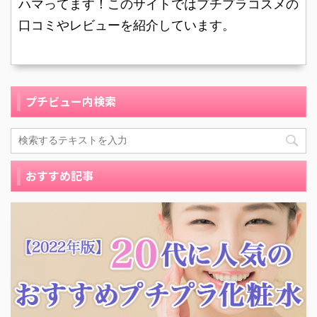
ハマってます！このサイトではプチプラコスメの
剥けていってしまうとい
た。 ヴァセリン オリジ
う困った体質です。 リッ
口コミやレビューを紹介しています。
ナ ...
プクリームも当然、百円
ショップのもの ...
プチビュー内検索
おすすめ記事