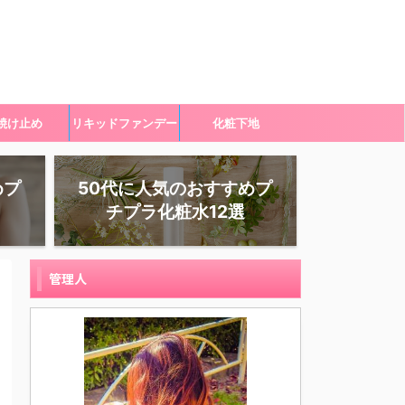
焼け止め
リキッドファンデー
化粧下地
ション
めプ
50代に人気のおすすめプ
チプラ化粧水12選
管理人