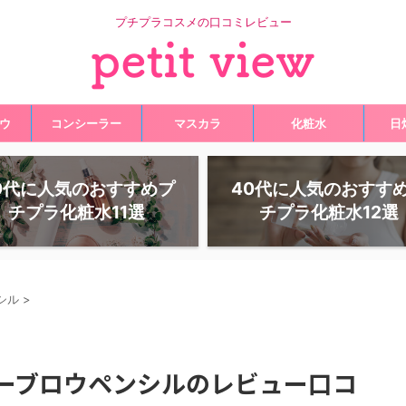
プチプラコスメの口コミレビュー
ウ
コンシーラー
マスカラ
化粧水
日
0代に人気のおすすめプ
40代に人気のおすす
チプラ化粧水11選
チプラ化粧水12選
シル
>
リーブロウペンシルのレビュー口コ