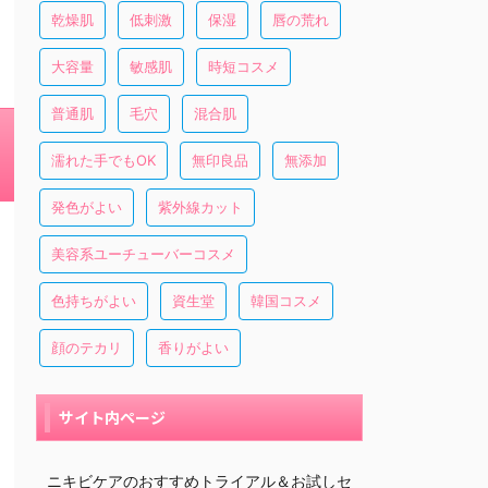
乾燥肌
低刺激
保湿
唇の荒れ
大容量
敏感肌
時短コスメ
普通肌
毛穴
混合肌
濡れた手でもOK
無印良品
無添加
発色がよい
紫外線カット
美容系ユーチューバーコスメ
色持ちがよい
資生堂
韓国コスメ
顔のテカリ
香りがよい
サイト内ページ
ニキビケアのおすすめトライアル＆お試しセ