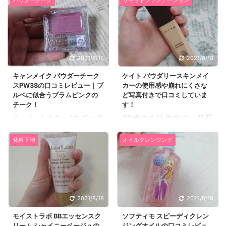
ウダーPLは、ベースメイ
水・乳液・美容液の３役
わらず、たくさんの種類
ライ肌です。 ヴィセリシ
クの仕上げ用パウダーで
になる薬用美白ローショ
を持っています。 セザン
ェは、プチプラブランド
ツヤがあり柔らかい透明
ンです。 モイスチュアマ
ヌは、ツイッターなどで
の中でも、長く愛用して
肌に仕上げてくれます。
イルド ホワイト パーフ
最近人気のプチプラコス
いるものが多く、特にチ
カラーバリエーションは
ェクトエッセンスの口コ
メブランドなのでチェッ
ークやリップはプチプラ
2021/8/16
2021/8/18
4色あり、今から紹介す
ミレビューを紹介しま
クしていました。 特にこ
ながら質が良いので気に
る口コミレビューはくす
キャンメイク パウダーチーク
ケイト パウダリースキンメイ
す。 23歳の正社員で
のセザンヌ トーンアップ
入っています。 こちらの
スPW38の口コミレビュー｜ブ
カーの使用感や崩れにくさな
みを飛ばす効果のあるパ
す。肌質はインナードラ
アイシャドウは値段が安
ヴィセ ...
ルベに似合うプラムピンクの
ど写真付きで口コミしていま
ールラベンダーです。
イ肌です。 今まで肌のテ
いし、比較的ど ...
チーク！
す！
30歳の会社員です。肌質
カリや、内部の乾燥が気
キャンメイク パウダーチ
30歳の会社員です。肌質
はインナードライ肌で
になっていました。時間
ークスPW38は、プラム
はインナードライ肌で
す。 キャンメイクの商品
が経つと肌の油分が浮い
化粧下地
オイルクレンジング
ピンクで深みのある色味
す。 私はインナードライ
は昔から大好きで、学生
てきてしまい、化粧乗り
がブルベさんに似合うチ
肌で、肌の奥やフェイス
の頃から愛用しておりま
もあまりよくない肌質で
ークカラーとして人気が
ラインはとても乾燥して
す。プチプラなのに、仕
す。 仕事柄、化粧直しの
ある色です。 チークって
いるのに、Tゾーンや頬
上がりもすごく満足でき
時間をあまり取れないの
言うとピンクやオレンジ
は皮脂が出やすく化粧を
るものが多くて、信頼の
で、肌質から改善したい
2021/8/18
2021/8/18
が定番ですが、このパウ
して、時間が経つとテカ
おけるコスメブランドだ
とずっと考えていまし
ダーチークスPW38はプ
ってくるのが以前からの
モイストラボ BBエッセンスク
ソフティモ スピーディクレン
と思っています！ リップ
た。また、毎日化粧をし
リーム シャイニーベージュの
ジングオイルの口コミレビュ