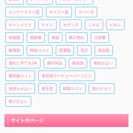
インナードライ肌
オイリー肌
カバー力
キャンメイク
ケイト
セザンヌ
ニキビ
ビオレ
乾燥肌
低刺激
保湿
唇の荒れ
大容量
敏感肌
時短コスメ
普通肌
毛穴
混合肌
濡れた手でもOK
無印良品
無添加
発色がよい
紫外線カット
美容系ユーチューバーコスメ
色持ちがよい
資生堂
韓国コスメ
顔のテカリ
香りがよい
サイト内ページ