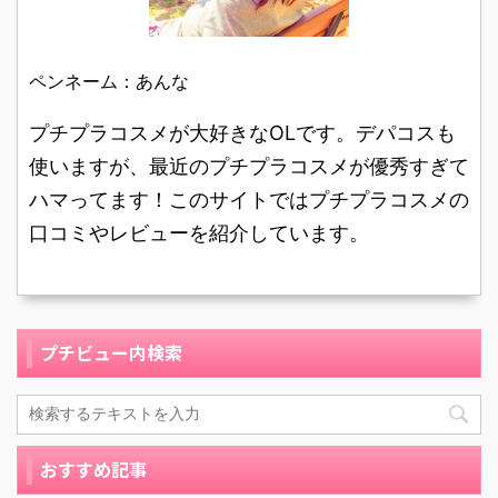
で手早く仕上げていま
るソフティモ スピーディ
す。 メイクは基本的にし
クレンジングオイルを、
っかりしているのです
3人の方が写真付きで使
ペンネーム：あんな
が、あまりケバケバしく
い方やメイク落ちのすご
プチプラコスメが大好きなOLです。デパコスも
見えるのは嫌なので、ナ
さを口コミレビューして
チュラルかつ肌 ...
くれましたのでどれ ...
使いますが、最近のプチプラコスメが優秀すぎて
ハマってます！このサイトではプチプラコスメの
口コミやレビューを紹介しています。
プチビュー内検索
おすすめ記事