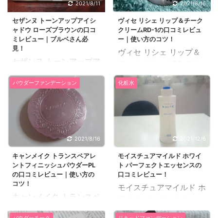
にいつも悩んでいたとこ
2021/8/11
2021/8/16
口コミレビューは、無印
ろ、通っているエステサ
乳液・敏感肌用高保湿タ
セザンヌ トーンアップアイシ
ヴィセ リシェ リップ＆チーク
ロンの方に酵素洗顔した
ャドウ ローズブラウンの口コ
クリームRD-1の口コミレビュ
イプの方で、しっとりタ
ほうがいいよ！とおすす
ミレビュー｜ブルベさん必
ー｜使い方のコツ！
イプよりも保湿力が高い
めされて、そのまま帰り
見！
ヴィセ リシェ リップ＆
乳液です。 無印良品 乳
道にすぐ薬局に行って買
セザンヌ トーンアップア
チーククリームRD-1は、
液・敏感肌用高保湿タイ
いました。 他の商品もあ
イシャドウは、3色入り
どんな肌カラーの人にも
プはポンプヘッドに交換
ったのですが、比較的値
パウダーファンデーション
化粧水
パレッドで目元をはっき
馴染みやすいピュアレッ
がオススメ！ 28歳の主
段もお手頃だったのでこ
り大きく見せれるグラデ
ドのクリームチークで
婦です。肌質は乾燥肌で
ちらの商品を購入。 持ち
ーションが作り出せるプ
す。 クリームチークなの
す。 以前は同じ無印良品
運びしやすい形状も、旅
チプラのアイシャドウで
ですが、リップにもなる
のホホバオイルを使って
行が多い私には高ポイン
す。 ブルベさん必見のロ
というお得なコスメで
いましたが、なんとなく
2021/8/16
2021/12/6
ト！ スイサイ ビューテ
ーズブラウンを口コミレ
す。 リップとしてもチー
マンネリが続いていたの
ィクリア パウ ...
ビューしました。 31歳
キャンメイク トランスペアレ
モイスチュアマイルド ホワイ
クとしても活躍してくれ
と、オイルを使っている
ントフィニッシュパウダーPL
ト パーフェクトエッセンスの
の会社員です。肌質はイ
る、ヴィセ リシェ リッ
と少しですが毛穴の詰ま
の口コミレビュー｜使い方の
口コミレビュー！
ンナードライ肌です。 コ
プ＆チーククリームRD-1
りも気になり出し ...
コツ！
モイスチュアマイルド ホ
スメがもともと大好き
の口コミレビューを紹介
キャンメイク トランスペ
ワイト パーフェクトエッ
で、特にアイシャドウは
します！ 30歳の会社員
アレントフィニッシュパ
センスは、１本で化粧
プチプラ、デパコスに関
です。肌質はインナード
パウダーチーク
リキッドファンデーション