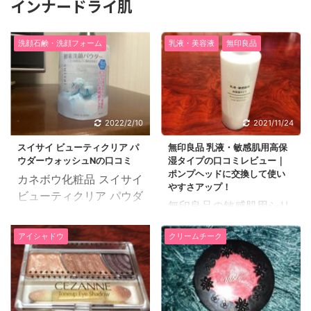
インナードライ肌
洗顔石鹸・洗顔フォーム
乳液・美容液
無印良品
2022/2/10
2021/11/24
スイサイ ビューティクリア パ
無印良品 乳液・敏感肌用高保
ウダーウォッシュNの口コミ
湿タイプの口コミレビュー｜
ポンプヘッドに交換して使い
カネボウ化粧品 スイサイ
やすさアップ！
ビューティクリア パウダ
無印良品の敏感肌用シリ
ーウォッシュNの口コミ
ーズはしっとりや高保湿
と実際に使ってみた感想
アイシャドウ
クリームチーク
など、タイプ別に細かく
をご紹介したいと思いま
分かれているので自分の
す。 24歳、会社員、ニ
肌質と使用感の好みでえ
キビ肌兼インナードライ
らぶことができます。 今
肌 皮脂のテカリやニキビ
日の記事で紹介している