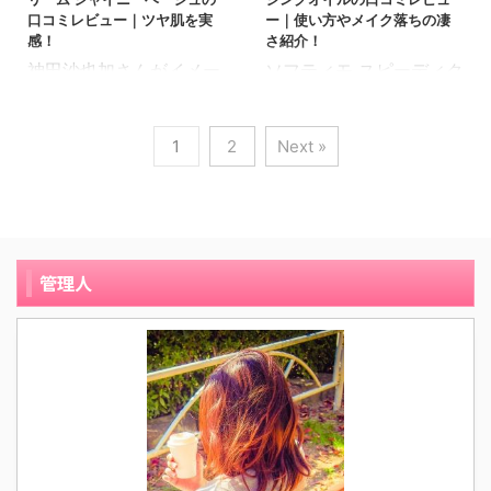
ラムピンクで深みのある
悩みでした。 このケイト
やチークなどは今までも
て落としての繰り返し ...
口コミレビュー｜ツヤ肌を実
ー｜使い方やメイク落ちの凄
色味で定番カラーから挑
のパウダリースキンメイ
たくさん持ってい ...
感！
さ紹介！
戦して見たい人にはキャ
カーが発売されたとき、
神田沙也加さんがイメー
ソフティモ スピーディク
ンメイクのプチプラ価格
「リキッドなのにパウダ
ジモデルをしている、モ
レンジングオイルは、濡
なら挑戦しやすいです
ー」という商品のキャッ
イストラボ BBエッセン
れた手でもしっかりとメ
よ。 このパウダーチーク
チコピーが気になって口
1
2
Next »
スクリームは美容液成分
イクをなじませながら落
スPW38を、実際に使っ
コミなどを調べてみたと
配合のBBクリームです。
としてくれるメイク落と
てみた発色などの口コミ
ころ、リキッド状のファ
モイストラボ BBエッセ
しです。重ね付けしたマ
レビューを写真付きでご
ンデーションが肌に伸ば
ンスクリームは4色ある
スカラやウォータープル
紹介します！ キャンメイ
すと、パウダーに変化す
んですが、今日口コミレ
ーフマスカラもスルリと
ク パウダーチークス
るとのこと。 リキッドな
ビューを紹介するのはそ
落ちると評判です。 オー
管理人
PW38は発色と色もちの
ので乾燥する部分にも密
の中でも特に肌を綺麗に
ガニック認証5種の贅沢
良さはピカイチ！ 27歳
着してくれ、パウダーに
見せてくれる、シャイニ
美容オイルを配合が配合
の会社員です ...
変化することによって ...
ーベージュです。 30歳
されているので、洗った
の会社員です。肌質は敏
後でもつっぱらなくてし
感肌です。 ベースメイク
っとりすべすべ肌になる
は本来時間をかける派な
のでオイルクレンジング
んですが、仕事がある日
特有の乾燥も気にならな
の忙しい朝はBBクリーム
い。 簡単にメイクが落ち