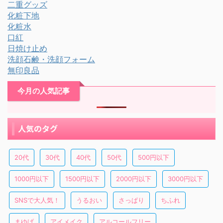
二重グッズ
化粧下地
化粧水
口紅
日焼け止め
洗顔石鹸・洗顔フォーム
無印良品
今月の人気記事
人気のタグ
20代
30代
40代
50代
500円以下
1000円以下
1500円以下
2000円以下
3000円以下
SNSで大人気！
うるおい
さっぱり
ちふれ
まゆげ
アイメイク
アルコールフリー