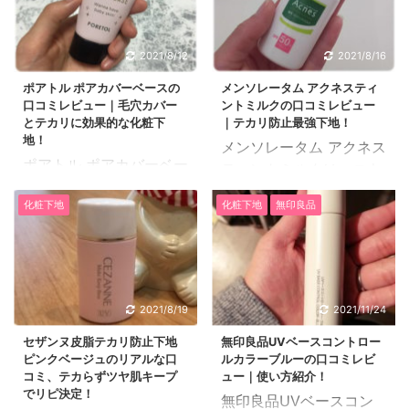
2021/8/12
2021/8/16
ポアトル ポアカバーベースの
メンソレータム アクネスティ
口コミレビュー｜毛穴カバー
ントミルクの口コミレビュー
とテカリに効果的な化粧下
｜テカリ防止最強下地！
地！
メンソレータム アクネス
ポアトル ポアカバーベー
ティントミルクは、ニキ
スは、テカリを強力に抑
ビを予防しながら強力な
化粧下地
化粧下地
無印良品
えてくれながら、毛穴や
紫外線から肌を守る化粧
肌の色ムラをバーしてエ
下地にも使える日焼け止
イクの仕上がりと持ちを
め乳液です。 メンソレー
アップさせえてくれる化
タム アクネスティントミ
粧下地です。 3種類のヒ
ルクの口コミレビューを
2021/8/19
2021/11/24
アルロン酸配合でテカら
紹介します。 35歳の秘
ないのにカサつかない、
セザンヌ皮脂テカリ防止下地
無印良品UVベースコントロー
書です。肌質は乾燥・敏
ピンクベージュのリアルな口
ルカラーブルーの口コミレビ
ポアトル ポアカバーベー
感肌です。 年齢とともに
コミ、テカらずツヤ肌キープ
ュー｜使い方紹介！
スの使い方などを口コミ
肌質が変わり30代の現在
でリピ決定！
無印良品UVベースコン
レビューしていきます。