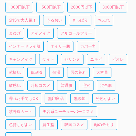
1000円以下
1500円以下
2000円以下
3000円以下
SNSで大人気！
うるおい
さっぱり
ちふれ
まゆげ
アイメイク
アルコールフリー
インナードライ肌
オイリー肌
カバー力
キャンメイク
ケイト
セザンヌ
ニキビ
ビオレ
乾燥肌
低刺激
保湿
唇の荒れ
大容量
敏感肌
時短コスメ
普通肌
毛穴
混合肌
濡れた手でもOK
無印良品
無添加
発色がよい
紫外線カット
美容系ユーチューバーコスメ
色持ちがよい
資生堂
韓国コスメ
顔のテカリ