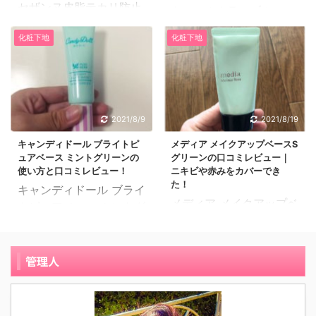
はどちらかというと乾
セザンヌ皮脂テカリ防止
トロールカラーブルー
28歳の派遣社員です。肌
燥・敏感肌ですが、元々
下地ピンクベージュは、
は、紫外線から肌を守り
質は乾燥肌です。 ポアト
10代の頃はニキビが酷か
化粧下地
化粧下地
長時間のメイクもテカリ
つつ、くすみや茶くまな
ル ポアカバーベースを使
った事もあり、今でもT
ラズ崩れにくいのが特徴
どの肌コンプレックスを
い始めたきっかけは、小
ゾーンや小鼻辺りはベタ
で、600円というプチプ
カバーして透明感のある
鼻の毛穴が気になり始め
つきやテカリで化粧崩れ
ラ価格なのにその効果は
肌に仕上げてくれる化粧
た為です。 普段からナチ
が気になる事がありま
優秀すぎると口コミが広
下地です。 カラーバリエ
ュラルメイクの私は、BB
す。 油断すると今でもニ
2021/8/9
2021/8/19
がっている化粧下地で
ーションは5色あり、使
クリームだけとか、色の
キビがたまにできるの
す。 皮脂のテカリを抑え
キャンディドール ブライトピ
メディア メイクアップベースS
い方の口コミレビューを
ついた化粧下地だけのよ
で、下地や日焼け止めな
ュアベース ミントグリーンの
グリーンの口コミレビュー｜
るだけではなく、ウォー
紹介するのはブルーにな
うに毛穴に特化したコス
どの肌につけるも ...
使い方と口コミレビュー！
ニキビや赤みをカバーでき
タープルーフなので汗や
ります。 31歳のパート
メを使用 ...
た！
キャンディドール ブライ
水にも強いのが売りで
です。肌質はオイリー肌
メディア メイクアップベ
トピュアベース ミントグ
す。 しかも、毛穴を目立
です。 子どもを出産し、
ースSグリーンは、肌に
リーンは、ニキビやほっ
ちにくくしてくれると
給料が育児休業手当金と
できたニキビ・ニキビ跡
ぺの赤みを消して透明感
か！ 皮脂吸着パウダーが
なり今までもらっていた
や毛穴の赤みをカバーし
のある肌に仕上げてくれ
管理人
毛穴の凹凸をカバーして
金額の半分ほどになって
ながら透明感のある肌を
る化粧下地です。 キャン
くれて、光拡散効果で肌
しまったため安い化粧品
実現してくれる化粧下地
ディドール ブライトピュ
をキレイに見せてくれる
を探し、この無印良品
です。 メディア メイク
アベース ミントグリーン
効果もあるようです。 プ
UVベースコントロール