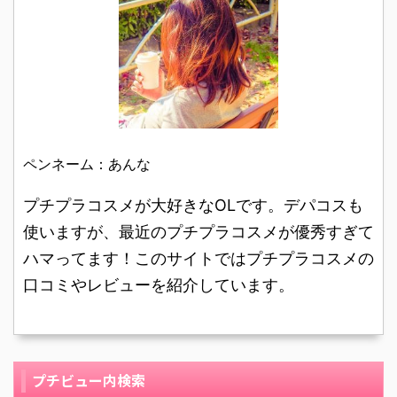
アップベースSグリーン
の、使い方と口コミレビ
チプラで手に入る、セザ
カラーに出会いました。
の口コミレビューを写真
ューを紹介します。 25
ンヌ皮脂テカリ防止下地
無印良品は化粧品コーナ
付きでご紹介します。
歳の主婦です。肌質は敏
ピンクベージュの口コミ
ーにアドバイザーもいな
27歳のアルバイトです。
感肌です。 私は10代の
写真付きでご紹介してい
...
肌質は乾燥肌です。 どち
頃からニキビ、ニキビ
...
らかというと色白なので
跡、赤みがコンプレック
すが、顔（特にほっぺ
スで気になっていまし
た）が赤いのが嫌でし
た。赤みを消すには反対
ペンネーム：あんな
た、たまにできるニキビ
色の緑色が良いと耳にし
も隠したいずっとそう思
たのでグリーンの下地を
プチプラコスメが大好きなOLです。デパコスも
っていました。 ネットな
探し始めました。 今まで
使いますが、最近のプチプラコスメが優秀すぎて
どで検索をしていた時に
はポール&ジョーの下地
ハマってます！このサイトではプチプラコスメの
コスパのよい化粧下地の
を使用していたので、今
口コミを紹介するページ
口コミやレビューを紹介しています。
回もデパコスのRMKや
でこのメディアメイクア
THREEのグ ...
ップベースSグリーン ...
プチビュー内検索