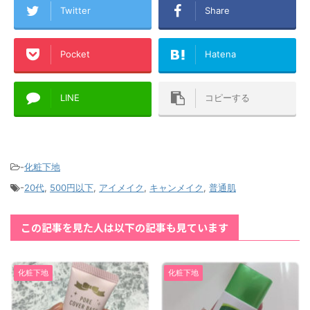
Twitter
Share
Pocket
Hatena
LINE
コピーする
-
化粧下地
-
20代
,
500円以下
,
アイメイク
,
キャンメイク
,
普通肌
この記事を見た人は以下の記事も見ています
化粧下地
化粧下地