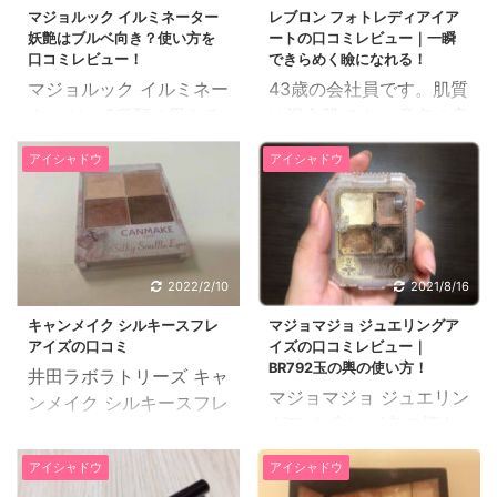
マジョルック イルミネーター
レブロン フォトレディアイア
妖艶はブルベ向き？使い方を
ートの口コミレビュー｜一瞬
口コミレビュー！
できらめく瞼になれる！
マジョルック イルミネー
43歳の会社員です。肌質
ター は、3種類の異なる
は混合肌です。 発色の良
質感のパウダーが映える
いアイシャドウを探して
アイシャドウ
アイシャドウ
ようにクリームベースが
ドラッグストアでいろい
セットされたアイシャド
ろな商品を探していると
ウです。 今日口コミレビ
きに、ドラッグストア店
ューを紹介するマジョル
頭で、レブロン フォトレ
ック イルミネーター 妖
ディアイアートという商
2022/2/10
2021/8/16
艶は、ブルベさん向きな
品を見つけました。 その
キャンメイク シルキースフレ
マジョマジョ ジュエリングア
カラーパレッドです。
ときは、ゴールドに近い
アイズの口コミ
イズの口コミレビュー｜
39歳の専業主婦です。肌
黄色を探していたのです
BR792玉の輿の使い方！
井田ラボラトリーズ キャ
質は敏感肌です。 私がマ
が、これは、ほぼイメー
マジョマジョ ジュエリン
ンメイク シルキースフレ
ジョルック イルミネータ
ジ通りの色です。 私は肌
グアイズは、4色の輝き
アイズの口コミと実際に
ー 妖艶を使い始めたきっ
の色が濃いため、普通の
が異なるグラデーション
使ってみた感想をご紹介
かけは、アイシャドウは
イエローだと、どうして
アイシャドウ
アイシャドウ
でまぶたに宝石を散りば
したいと思います。 キャ
いくつ持っていても新し
も色が綺麗に乗らず、ち