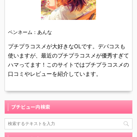
です。 アイシャドウが欲
が復活。 丁度涙袋用のア
しくて、近所の薬局へ行
イシャドウが買い替えの
ってみると化粧品でもた
時期だったので、Twitter
くさんの商品がありどれ
でも話題になった09番ロ
がいいのか悩みました。
ペンネーム：あんな
ーズゴールドを購入しま
価格帯も幅広くみんなど
した。 黒を基調にしたデ
んなものを使っているの
プチプラコスメが大好きなOLです。デパコスも
ザイン。下部はアイシャ
かわからず、どれがおす
ドウの色味と同カラーに
使いますが、最近のプチプラコスメが優秀すぎて
すめなのか全くわかりま
なっています。 キャビア
ハマってます！このサイトではプチプラコスメの
せんでした。 また、アイ
スティック アイ ...
口コミやレビューを紹介しています。
シャドウの色もたくさん
ありどれが自分に合 ...
プチビュー内検索