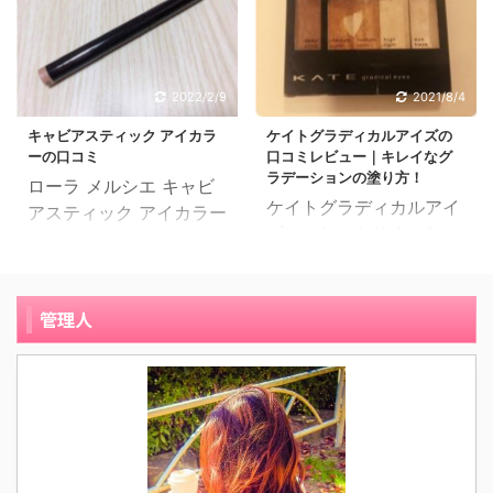
めたようにキレイな目元
ンメイク シルキースフレ
い色が欲しくなります。
ょっと気に入らないこと
を演出できるアイシャド
アイズの口コミ 1 19歳、
そんな中、ベージュ・ブ
が多いのですが、こちら
ウです。 今日使い方の口
大学生 普段オレンジやブ
ラウン系でキラキラした
の商品は肌に載せてもと
コミレビューを紹介する
ラウン系の色味のアイシ
ものが欲しいなと思って
ても綺麗な色が出ます。
2022/2/9
2021/8/4
のは、マジョマジョ ジュ
ャドウしか使ってこなか
いて、スーパーやドラッ
そのため、ひとめぼれに
キャビアスティック アイカラ
ケイトグラディカルアイズの
エリングアイズ玉の輿で
ったので、たまにはピン
グストアで探索して見つ
近いような形で購入しま
ーの口コミ
口コミレビュー｜キレイなグ
す。 24歳のアルバイト
ク系の色味のアイシャド
けたのが ...
した。ほかにも ...
ラデーションの塗り方！
ローラ メルシエ キャビ
です。肌質はオイリー肌
ウにも挑戦してみたいと
ケイトグラディカルアイ
アスティック アイカラー
です。 マジョマジョ ジ
思い、プチプラで比較的
ズは、しっかりまぶたに
の口コミと実際に使って
ュエリングアイズ玉の輿
使いやすそうな色味のア
フィットして思い通りの
みた感想をご紹介したい
を購入するきっかけは、
イシャドウを探していた
グラデーションが簡単に
と思います。 31歳、自
歳が離れた姉からの勧め
ところ、こちらに出会い
作れるアイシャドウで
管理人
営業、普通肌 Twitterで
でした。その頃はまだあ
ました。 使いやすいシン
す。 塗り方も簡単なのに
インフルエンサーがツイ
まり高い化粧品が買えな
プルなパッケージ キャン
綺麗なグラデーションが
ートしているのを見て興
い学生の頃だったので、
メイク シルキースフレア
作れる、ケイトグラディ
味を持ちました。 当時は
手が出しやすい値段と入
イズは、使いやすいシン
カルアイズを口コミレビ
ツイート効果もあり通販
手しやすい商品を探して
プルなパッケージです。
ューしました。 25歳の
では欠品中になっていま
いました。 プチプラで薬
カラ ...
主婦です。肌質は敏感肌
したが、数週間後に在庫
局で購入できる ...