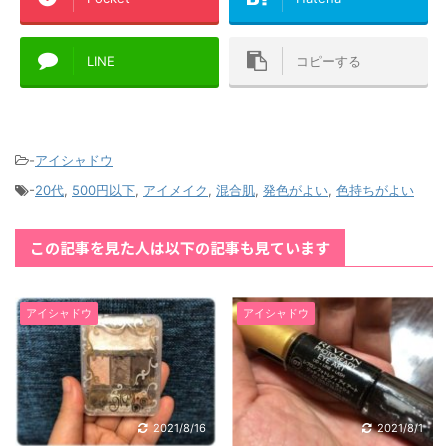
LINE
コピーする
-
アイシャドウ
-
20代
,
500円以下
,
アイメイク
,
混合肌
,
発色がよい
,
色持ちがよい
この記事を見た人は以下の記事も見ています
アイシャドウ
アイシャドウ
2021/8/16
2021/8/1