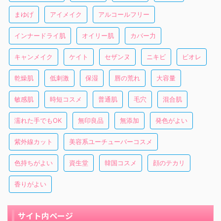
まゆげ
アイメイク
アルコールフリー
インナードライ肌
オイリー肌
カバー力
キャンメイク
ケイト
セザンヌ
ニキビ
ビオレ
乾燥肌
低刺激
保湿
唇の荒れ
大容量
敏感肌
時短コスメ
普通肌
毛穴
混合肌
濡れた手でもOK
無印良品
無添加
発色がよい
紫外線カット
美容系ユーチューバーコスメ
色持ちがよい
資生堂
韓国コスメ
顔のテカリ
香りがよい
サイト内ページ