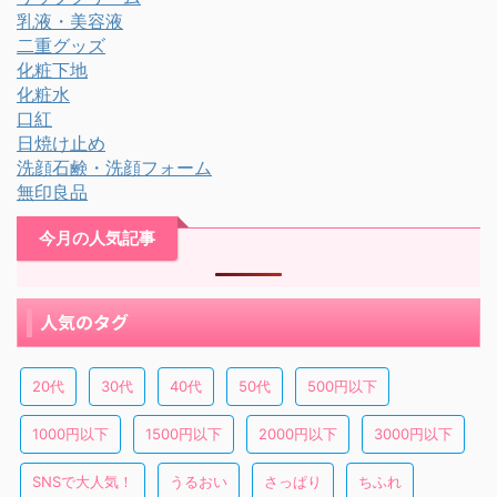
乳液・美容液
二重グッズ
化粧下地
化粧水
口紅
日焼け止め
洗顔石鹸・洗顔フォーム
無印良品
今月の人気記事
人気のタグ
20代
30代
40代
50代
500円以下
1000円以下
1500円以下
2000円以下
3000円以下
SNSで大人気！
うるおい
さっぱり
ちふれ