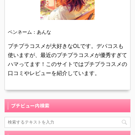
の、口コミレビューを紹
舗で、ふと目に止まった
試すうちに、スキ ...
介します。 37歳の主婦
化粧品のコーナーに立ち
です。肌質は敏感肌で
寄りました。 無印良品の
す。 子育てをしながらも
化粧品は使ったことがな
夜は、化粧水や乳液をつ
ペンネーム：あんな
かったのですが、思って
ける時間は確保できるよ
いたよりいろいろな種類
うになってきましたが、
プチプラコスメが大好きなOLです。デパコスも
の商品が出ていて興味を
朝はやはりバタバタにな
持ちました。 今使ってい
使いますが、最近のプチプラコスメが優秀すぎて
ってしまい、自分の身支
る商品も肌に合わなくは
ハマってます！このサイトではプチプラコスメの
度にかける時間が確保す
無かったのですが、何か
口コミやレビューを紹介しています。
るのが難しい毎日でし
良さそうなものがあ ...
た。 そこで洗顔して1ス
テッ ...
プチビュー内検索