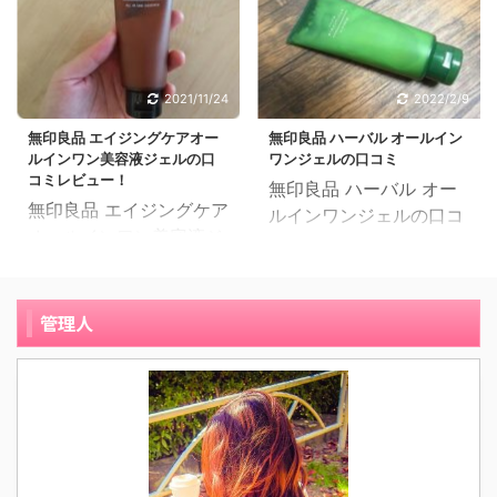
クオールインワンは洗顔
ってアトピーは良くなっ
荒れて悲惨な状態に。 ふ
に巡り合えず、皮膚科に
後の肌に塗るだけで化粧
てきたけど、肌は弱いま
と鏡を見ると、ほうれい
通いなくなればまた皮膚
水・美容液・乳液・クリ
までした。 普通の化粧水
線も前からできてはいた
科へ、、という生活でし
ーム・パック・化粧下地
などはもちろんのこと、
けど、なんだか線がくっ
2021/11/24
2022/2/9
た。 時間とお金がかかる
の効果があるオールイン
肌に優しいといわれる商
きりと深くなってきたよ
ので薬局で買える何かい
ワンクリームです。 贅沢
無印良品 エイジングケアオー
無印良品 ハーバル オールイン
品を使っても、使い始め
うな。 さすがに「これで
いものはないかな ...
ルインワン美容液ジェルの口
ワンジェルの口コミ
ハトムギの塗る美容マス
てから数日はかゆみに悩
はまずい」と思い ...
コミレビュー！
無印良品 ハーバル オー
クオールインワンクリー
まされる日々でした。 そ
無印良品 エイジングケア
ルインワンジェルの口コ
ムの口コミレビューを紹
んな時、確かWEB広告だ
オールインワン美容液ジ
ミと実際に使ってみた感
介します。 42歳の在宅
ったと思います。敏感肌
ェルは、岩手県釜石の天
想をご紹介したいと思い
ワーカーです。肌質は敏
の人にも使えて、化粧水
然水を使用しており化粧
ます。 39歳、主婦、混
感肌です。 若い頃は比較
や乳液などが1つにまと
水・乳液・美容液がひと
管理人
合肌 肌の調子がイマイチ
的スキンケアに無頓着で
まったこのメディプラス
つになった保湿ジェル
整わない、ニキビではな
したが、30歳を超えたこ
ゲルを知りました。 もと
で、洗顔後にこれ１つで
く顔の輪郭近くの肌にあ
ろから少しずつシミや小
もとめんどくさがりで、
スキンケアが終了できる
るブツブツが無くならな
ジワ等の肌悩みが増えて
肌の手入れも楽したいと
時短コスメです。 化粧
いなと感じていた頃で
きました。 どうにかしな
思っていたので ...
水・乳液・美容液がひと
す。たまたま文房具を買
ければと、自己判断のま
つになった保湿ジェル
いに行った無印良品の店
ま店頭に並ぶ商品を次々