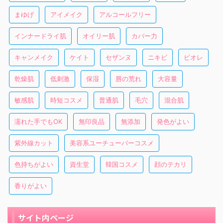
まゆげ
アイメイク
アルコールフリー
インナードライ肌
オイリー肌
カバー力
キャンメイク
ケイト
セザンヌ
ニキビ
ビオレ
乾燥肌
低刺激
保湿
唇の荒れ
大容量
敏感肌
時短コスメ
普通肌
毛穴
混合肌
濡れた手でもOK
無印良品
無添加
発色がよい
紫外線カット
美容系ユーチューバーコスメ
色持ちがよい
資生堂
韓国コスメ
顔のテカリ
香りがよい
サイト内ページ