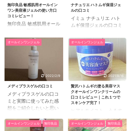
無印良品 敏感肌用オールイン
ナチュリエ ハトムギ保湿ジェ
ワン美容液ジェルの使い方口
ルの口コミ
コミレビュー！
イミュ ナチュリエ ハト
無印良品 敏感肌用オール
ムギ保湿ジェルの口コミ
インワン美容液ジェル
と実際に使ってみた感想
は、化粧水・乳液・美容
をご紹介したいと思いま
オールインワンジェル
オールインワンジェル
液が一つになった保湿ジ
す。 25歳、専業主婦、
ェルで敏感肌の方でも使
敏感肌 ナチュリエ ハト
える無香料・無着色・無
ムギ保湿ジェルを使う前
鉱物油・弱酸性・パラベ
は気温の変化でニキビが
ンフリー・アルコールフ
できやすく、ニキビ用ス
2022/2/9
2021/8/16
リーになっています。 使
キンケア用品を使うとヒ
メディプラスゲルの口コミ
贅沢ハトムギの塗る美容マス
い方の口コミレビューを
リヒリしてしまい、また
クオールインワンクリームの
メディプラスゲルの口コ
紹介します。 38歳の会
手頃な値段のものを探し
口コミレビュー｜これ１つで
ミと実際に使ってみた感
社員です。肌質は敏感性
ていたところ、薬局でこ
スキンケア完了！
想をご紹介したいと思い
乾燥肌です。 産後、赤ち
ちらを見つけて購入しま
ヒアルモイスト うるす
ます。 46歳、パート、
ゃんを優先して自分のお
した。 ニキビがすぐでき
べ肌クリーム別名、贅沢
敏感肌 小さいころからア
手入れはなかなかできな
てしまったり、ひりひり
オールインワンジェル
無印良品
オールインワンジェル
無印良品
ハトムギの塗る美容マス
トピー体質で、大人にな
かったため、乾燥で肌が
したりして肌に合うもの