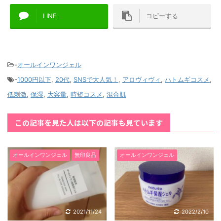
LINE
コピーする
-
オールインワンジェル
-
1000円以下
,
20代
,
SNSで大人気！
,
アロヴィヴィ
,
ハトムギコスメ
,
低刺激
,
保湿
,
大容量
,
時短コスメ
,
混合肌
この記事を見た人は以下の記事も見ています
オールインワンジェル
無印良品
オールインワンジェル
2021/11/24
2022/2/10