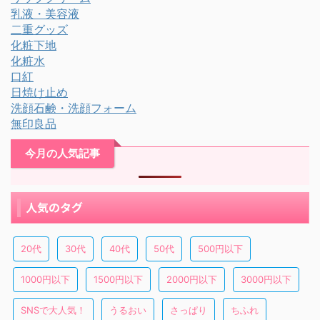
乳液・美容液
二重グッズ
化粧下地
化粧水
口紅
日焼け止め
洗顔石鹸・洗顔フォーム
無印良品
今月の人気記事
人気のタグ
20代
30代
40代
50代
500円以下
1000円以下
1500円以下
2000円以下
3000円以下
SNSで大人気！
うるおい
さっぱり
ちふれ