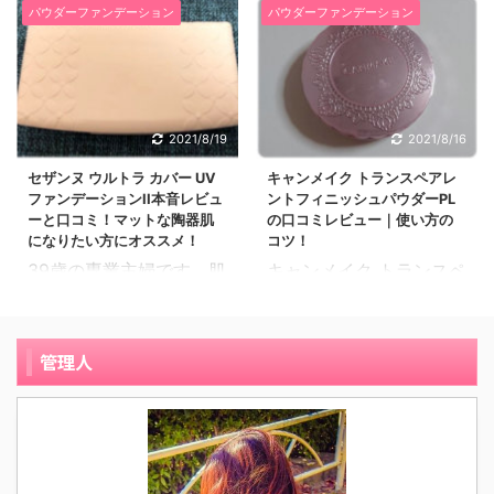
の口コミレビューを紹介
らないと口コミでも高評
パウダーファンデーション
パウダーファンデーション
ンは、パウダーやリキッ
際に使ってみた感想をご
します。 ブルベの人はツ
価。 女子が嬉しくなるよ
ドやクッションファンデ
紹介したいと思います。
ヤ肌がもともと似合うの
うな可愛いデザインのケ
のそのどれでもないテク
34 歳、パート社員、混
でセザンヌ うるふわ仕上
ースも人気の秘密。 レフ
スチャーのファンデーシ
合肌 この 1～2 年のマス
げパウダーのパールピン
ィルもあってプチプラす
ョンです。 カラーバリエ
ク生活のせいで、仕事も
クは、ツヤ肌仕上げなの
ぎる優秀パウダーの、口
2021/8/19
2021/8/16
ーションは3色あり、今
プライベートでも日焼け
でブルベさんにオスス
コミレビューを4件集め
日口コミレビューを紹介
セザンヌ ウルトラ カバー UV
キャンメイク トランスペアレ
止めだけ顔に塗ってあと
メ！ 35歳の専業主婦で
ましたので参考にしてみ
ファンデーションII本音レビュ
ントフィニッシュパウダーPL
するのはミディアムオー
はほぼノーメイクで過ご
す。肌質は混合肌です。
てください。 キャンメイ
ーと口コミ！マットな陶器肌
の口コミレビュー｜使い方の
クルです。 26歳のパー
していたので、 コロナも
夏は脂っぽく、 ...
ク マシュマロ ...
になりたい方にオススメ！
コツ！
トです。肌質は混合肌で
落ち着いて来たし久しぶ
39歳の専業主婦です。肌
キャンメイク トランスペ
す。 普段はBBクリーム
りにファンデを買いたい
質は乾燥性敏感肌です。
アレントフィニッシュパ
にパウダーファンデーシ
と思い、 ドラッグストア
私がセザンヌウルトラカ
ウダーPLは、ベースメイ
ョンを、合わせて使うこ
で買いました。 コンパク
バーuvファンデーション
クの仕上げ用パウダーで
管理人
とが多いのですが、急い
トケースのきれいな赤色
IIクリームベージュを使
ツヤがあり柔らかい透明
でいる時や仕事の時にパ
が、とても気に入ってま
い始めたきっかけは、ネ
肌に仕上げてくれます。
パッと使うことのでき
す 私は赤色が大好きで乗
ットのセザンヌファンデ
カラーバリエーションは
て、かつカバー力があり
っているバイクもカバン
ーションの口コミを見て
4色あり、今から紹介す
毛穴の目立たなくなるよ
なども赤色で揃えている
自分の目的に合いそうだ
る口コミレビューはくす
うなお手軽な価格のファ