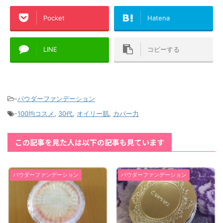
Pocket
Hatena
LINE
コピーする
-
パウダーファンデーション
-
100均コスメ
,
30代
,
オイリー肌
,
カバー力
この記事を見た人は以下の記事も見ています
パウダーファンデーション
パウダーファンデーション