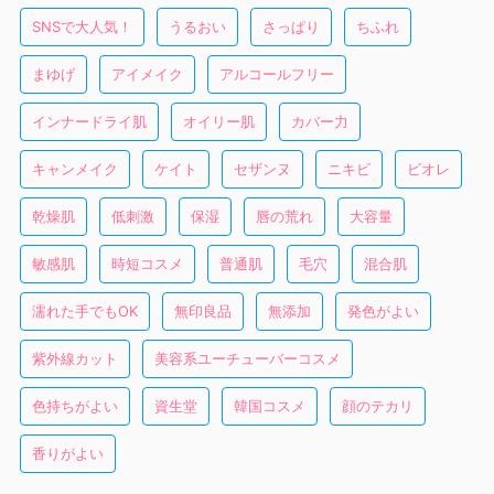
SNSで大人気！
うるおい
さっぱり
ちふれ
まゆげ
アイメイク
アルコールフリー
インナードライ肌
オイリー肌
カバー力
キャンメイク
ケイト
セザンヌ
ニキビ
ビオレ
乾燥肌
低刺激
保湿
唇の荒れ
大容量
敏感肌
時短コスメ
普通肌
毛穴
混合肌
濡れた手でもOK
無印良品
無添加
発色がよい
紫外線カット
美容系ユーチューバーコスメ
色持ちがよい
資生堂
韓国コスメ
顔のテカリ
香りがよい