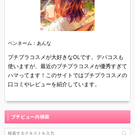
ので、このコンパクトケ
なと思った所と、お値段
みを飛ばす効果のあるパ
ンデーションを探してい
ースも ...
がリーズナブルなファン
ールラベンダーです。
ました。 コスメバラ ...
デーションだったのでお
30歳の会社員です。肌質
試ししやすいと思った所
はインナードライ肌で
です。 パッケージにも記
す。 キャンメイクの商品
載されていましたが、毛
は昔から大好きで、学生
ペンネーム：あんな
穴、シミ・くすみがカバ
の頃から愛用しておりま
ーでき、自然な美肌が長
す。プチプラなのに、仕
プチプラコスメが大好きなOLです。デパコスも
続きされるとの事で、自
上がりもすごく満足でき
使いますが、最近のプチプラコスメが優秀すぎて
分が目的としていた毛穴
るものが多くて、信頼の
ハマってます！このサイトではプチプラコスメの
のカバーや細かいシミが
おけるコスメブランドだ
カバーできるかも！と思
と思っています！ リップ
口コミやレビューを紹介しています。
ってので、デパートで見
やチークなどは今までも
かけた際に購入し ...
たくさん持ってい ...
プチビュー内検索