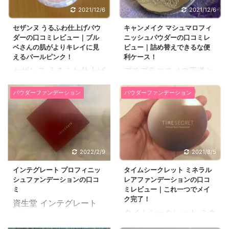
2021/12/6
2021/12/6
セザンヌ うるふわ仕上げパウ
キャンメイク マシュマロフィ
ダーの口コミレビュー｜ブル
ニッシュパウダーの口コミレ
ベさんの肌がよりキレイに見
ビュー｜詰め替えできるな便
えるパールピンク！
利ケース！
セザンヌ うるふわ仕上げ
プチプラコスメの王道と
パウダーは、メイクの崩
いえばキャンメイクが思
パウダーファンデーション
パウダーファンデーション
れを防いで毛穴をふんわ
い浮かぶ人も多いはず！
りカバーしてくれて
そのキャンメイクの隠れ
SPF16の日常的な紫外線
たヒット商品が、キャン
はカットしてくれるフェ
メイク マシュマロフィニ
イスパウダーです。 5種
ッシュパウダーです。
2022/2/9
2021/8/5
類のうるおい成分が配合
1,000円でマシュマロの
されていて、カラーバリ
ようなふんわり綺麗な、
インテグレート プロフィニッ
タイムシークレット ミネラル
シュファンデーションの口コ
レアファンデーションの口コ
エーションは2色ありま
お肌になれるフェイスパ
ミ
ミレビュー｜これ一つでメイ
す。 セザンヌ うるふわ
ウダーです。その仕上が
ク完了！
資生堂 インテグレート
仕上げパウダーのツヤ肌
りは、デパコスのフェイ
タイムシークレット ミネ
プロフィニッシュファン
に見せる、パールピンク
スパウダーにも引けを取
ラルレアファンデーショ
デーションの口コミと実